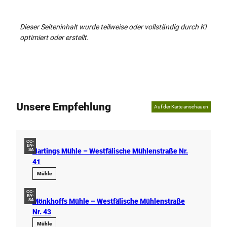
Dieser Seiteninhalt wurde teilweise oder vollständig durch KI
optimiert oder erstellt.
Unsere Empfehlung
Auf der Karte anschauen
CC-
BY-
Hartings Mühle – Westfälische Mühlenstraße Nr.
SA
41
Mühle
CC-
BY-
Mönkhoffs Mühle – Westfälische Mühlenstraße
SA
Nr. 43
Mühle