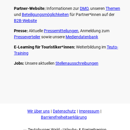
Partner-Website:
Informationen zur
DMO
, unseren ­
Themen
und
Beteiligungs­möglichkeiten
für Partner*innen auf der
B2B-Website
Presse:
Aktuelle
Pressemitteilungen
, Anmeldung zum
Presseverteiler
sowie unsere
Mediendatenbank
E-Learning für Touristiker*innen:
Weiterbildung im
Teuto-
Training
Jobs:
Unsere aktuellen
Stellenausschreibungen
F
P
Y
I
a
i
o
n
c
n
u
s
e
t
t
t
b
e
u
a
o
r
b
g
Wir über uns
Datenschutz
Impressum
o
e
e
r
k
s
a
Barrierefreiheitserklärung
t
m