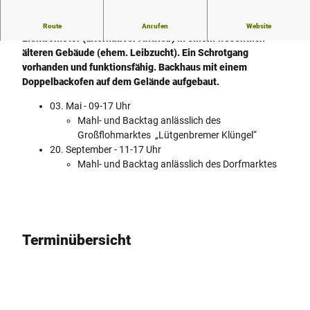
Wassermühle von 1810 mit kleiner Francis-Turbine und
Route
Anrufen
Website
Elektromotor (alternativer Antrieb) in einem wesentlich
älteren Gebäude (ehem. Leibzucht). Ein Schrotgang
vorhanden und funktionsfähig. Backhaus mit einem
Doppelbackofen auf dem Gelände aufgebaut.
03. Mai - 09-17 Uhr
Mahl- und Backtag anlässlich des
Großflohmarktes „Lütgenbremer Klüngel“
20. September - 11-17 Uhr
Mahl- und Backtag anlässlich des Dorfmarktes
Terminübersicht