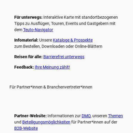
Für unterwegs:
Interaktive Karte mit standort­bezogenen
Tipps zu Ausflügen, Touren, Events und Gastgebern mit
dem
Teuto-Navigator
Infomaterial:
Unsere
Kataloge & Prospekte
zum Bestellen, Downloaden oder Online-Blättern
Reisen für alle:
Barrierefrei unterwegs
Feedback:
Ihre Meinung zählt!
Für Partner*innen & Branchenvertreter*innen
Partner-Website:
Informationen zur
DMO
, unseren ­
Themen
und
Beteiligungs­möglichkeiten
für Partner*innen auf der
B2B-Website