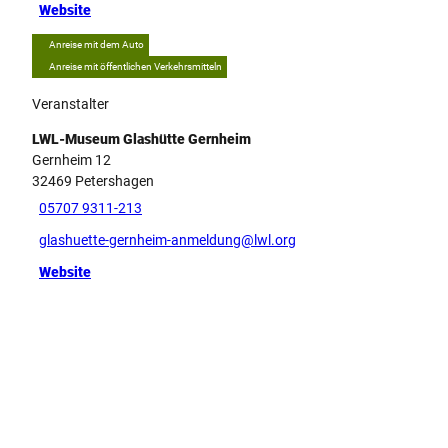
Website
Anreise mit dem Auto
Anreise mit öffentlichen Verkehrsmitteln
Veranstalter
LWL-Museum Glashütte Gernheim
Gernheim 12
32469
Petershagen
05707 9311-213
glashuette-gernheim-anmeldung@lwl.org
Website