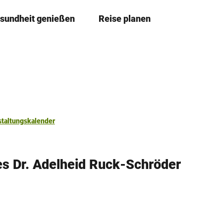
sundheit genießen
Reise planen
T
Merkzettel
Suche
e
i
l
e
n
staltungskalender
s Dr. Adelheid Ruck-Schröder