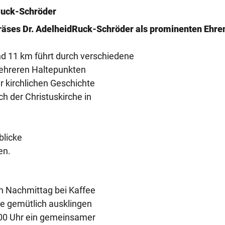
Ruck-Schröder
räses Dr. Adelheid
Ruck-Schröder als prominenten Ehre
nd 11 km führt durch verschiedene
mehreren Haltepunkten
r kirchlichen Geschichte
h der Christuskirche in
blicke
en.
en Nachmittag bei Kaffee
 gemütlich ausklingen
8:00 Uhr ein gemeinsamer