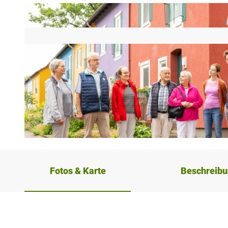
© Teutoburger Wald Tourismus, D. Ketz
Fotos & Karte
Beschreib