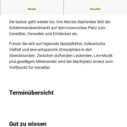
s
Route
Anrufen
t
Schlemmerabendmarkt – Genuss unter freiem Himmel.
k
Die Saison geht wieder los: Von Mai bis September lädt der
a
Schlemmerabendmarkt auf dem Inowroclaw Platz zum
r
Genießen, Verweilen und Entdecken ein.
t
e
Freuen Sie sich auf regionale Spezialitäten, kulinarische
_
Vielfalt und eine entspannte Atmosphäre in den
S
Abendstunden. Zwischen duftenden Leckereien, Live-Musik
A
und geselligem Miteinander wird der Marktplatz erneut zum
M
Treffpunkt für Genießer.
.
j
p
g
Terminübersicht
Gut zu wissen