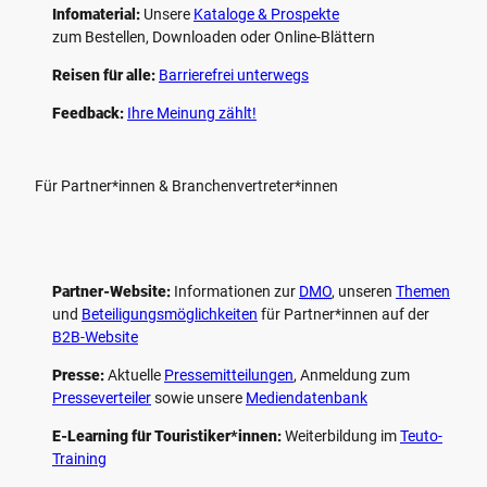
Infomaterial:
Unsere
Kataloge & Prospekte
zum Bestellen, Downloaden oder Online-Blättern
Reisen für alle:
Barrierefrei unterwegs
Feedback:
Ihre Meinung zählt!
Für Partner*innen & Branchenvertreter*innen
Partner-Website:
Informationen zur
DMO
, unseren ­
Themen
und
Beteiligungs­möglichkeiten
für Partner*innen auf der
B2B-Website
Presse:
Aktuelle
Pressemitteilungen
, Anmeldung zum
Presseverteiler
sowie unsere
Mediendatenbank
E-Learning für Touristiker*innen:
Weiterbildung im
Teuto-
Training