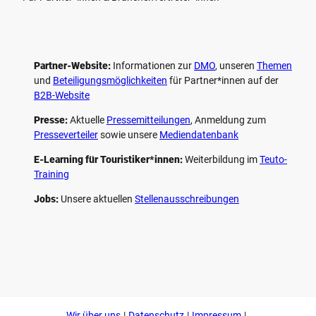
Partner-Website:
Informationen zur
DMO
, unseren ­
Themen
und
Beteiligungs­möglichkeiten
für Partner*innen auf der
B2B-Website
Presse:
Aktuelle
Pressemitteilungen
, Anmeldung zum
Presseverteiler
sowie unsere
Mediendatenbank
E-Learning für Touristiker*innen:
Weiterbildung im
Teuto-
Training
Jobs:
Unsere aktuellen
Stellenausschreibungen
F
P
Y
I
a
i
o
n
c
n
u
s
e
t
t
t
b
e
u
a
o
r
b
g
Wir über uns
Datenschutz
Impressum
o
e
e
r