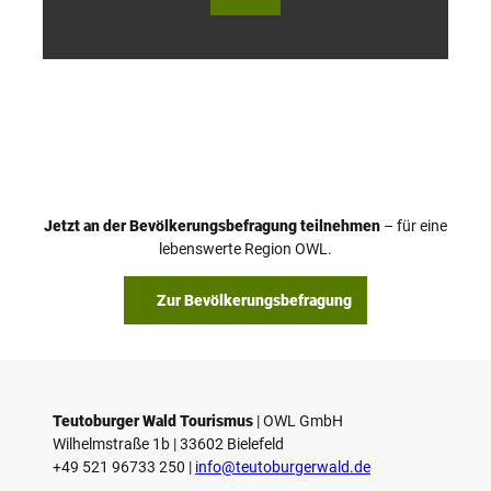
Wald
Wald
Touri
Touri
smus
smus
/ D. K
/ D. K
etz
etz
Jetzt an der Bevölkerungsbefragung teilnehmen
– für eine
lebenswerte Region OWL.
Zur Bevölkerungsbefragung
Teutoburger Wald Tourismus
| ­OWL GmbH
Wilhelmstraße 1b | ­33602 Bielefeld
+49 521 96733 250 |
­info@teutoburgerwald.de