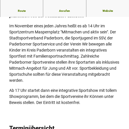
Der integrative Familiensportnachmittag mit Sportshow
Route
Anrufen
Website
präsentiert von der Volksbank Paderborn
Im November eines jeden Jahres heißt es ab 14 Uhr im
Sportzentrum Maspernplatz "Mitmachen und aktiv sein". Der
Stadtsportverband Paderborn, die Sportjugend im SSV, der
Paderborner Sportservice und der Verein Wir bewegen alle
Kinder im Kreis Paderborn veranstalten ein integratives
Sportfest mit Familiensportnachmittag. Zahlreiche
Paderborner Sportvereine stellen ihre Sportarten als inklusives
Mitmach-Angebot für Jung und Alt vor. Sportbekleidung und
Sportschuhe sollten für diese Veranstaltung mitgebracht
werden.
Ab 17 Uhr startet dann eine integrative Sportshow mit tollem
Showprogramm, bei dem die Sportvereine ihr Können unter
Beweis stellen. Der Eintritt ist kostenfrei.
Terminübersicht