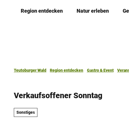
Z
Region entdecken
Natur erleben
Ge
u
m
I
n
h
a
l
t
Teutoburger Wald
Region entdecken
Gastro & Event
Veran
Verkaufsoffener Sonntag
Sonstiges