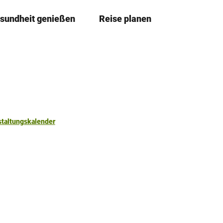
sundheit genießen
Reise planen
T
Merkzettel
Suche
e
i
l
e
n
staltungskalender