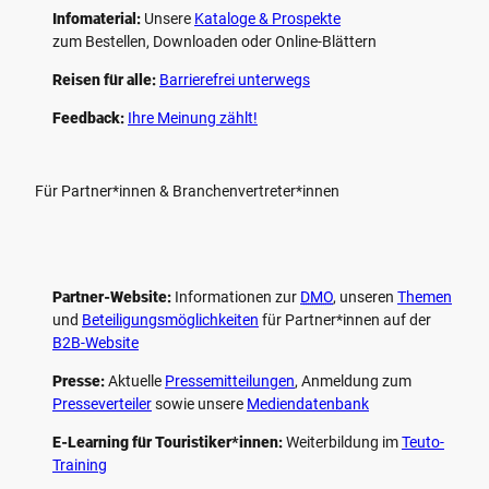
Infomaterial:
Unsere
Kataloge & Prospekte
zum Bestellen, Downloaden oder Online-Blättern
Reisen für alle:
Barrierefrei unterwegs
Feedback:
Ihre Meinung zählt!
Für Partner*innen & Branchenvertreter*innen
Partner-Website:
Informationen zur
DMO
, unseren ­
Themen
und
Beteiligungs­möglichkeiten
für Partner*innen auf der
B2B-Website
Presse:
Aktuelle
Pressemitteilungen
, Anmeldung zum
Presseverteiler
sowie unsere
Mediendatenbank
E-Learning für Touristiker*innen:
Weiterbildung im
Teuto-
Training