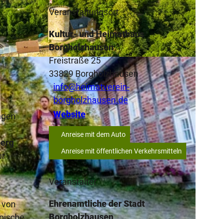
Veranstaltungsort
Kultur- und Heimathaus
Borgholzhausen
Freistraße 25
33829
Borgholzhausen
info@heimatverein-
borgholzhausen.de
Website
ngen
Anreise mit dem Auto
erg
Anreise mit öffentlichen Verkehrsmitteln
ur
Veranstalter
Ehrenamtliche der Stadt
 von
Borgholzhausen
ypische