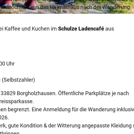
Wer möchte, kann das Heimathaus nach der Wanderung
bei Kaffee und Kuchen im
Schulze Ladencafé
aus
00 Uhr
 (Selbstzahler)
, 33829 Borgholzhausen. Öffentliche Parkplätze je nach
Kreissparkasse.
nen begrenzt. Eine Anmeldung für die Wanderung inklusi
026.
rk, gute Kondition & der Witterung angepasste Kleidung 
tbringen.