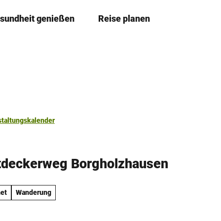
sundheit genießen
Reise planen
T
Merkzettel
Suche
e
i
l
e
n
staltungskalender
ntdeckerweg Borgholzhausen
et
Wanderung