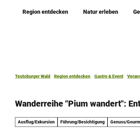
Z
Region entdecken
Natur erleben
Ge
u
m
I
n
h
a
l
t
Teutoburger Wald
Region entdecken
Gastro & Event
Veran
Wanderreihe "Pium wandert": E
Ausflug/Exkursion
Führung/Besichtigung
Genuss/Gourm