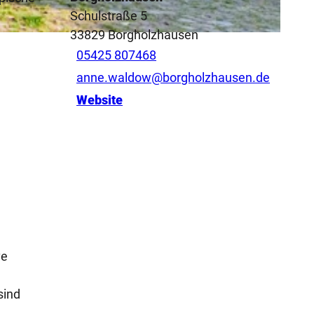
Schulstraße 5
33829
Borgholzhausen
05425 807468
anne.waldow@borgholzhausen.de
Website
ve
sind