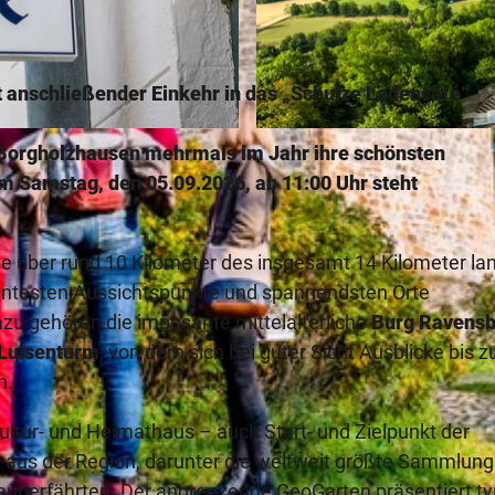
anschließender Einkehr in das „Schulze Ladencafé“
BY-SA
© Teutoburger Wald Tourismus, D. Ketz |
CC-BY-SA
t Borgholzhausen mehrmals im Jahr ihre schönsten
m Samstag, den 05.09.2026, ab 11:00 Uhr steht
e über rund 10 Kilometer des insgesamt 14 Kilometer la
ntesten Aussichtspunkte und spannendsten Orte
azu gehören die imposante mittelalterliche
Burg Ravensb
 Luisenturm
, von dem sich bei guter Sicht Ausblicke bis z
n.
ultur- und Heimathaus – auch Start- und Zielpunkt der
aus der Region, darunter die weltweit größte Sammlung
urierfährten. Der angrenzende GeoGarten präsentiert t