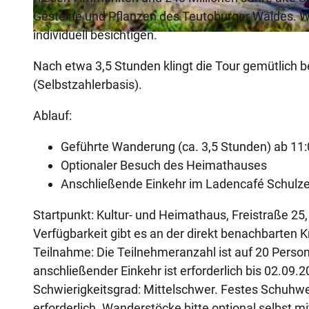
Gesteine und Pflanzen des Teutoburger Waldes. 
individuell besichtigen.
© Teutoburger Wald / pro Wirtschaft GT / Mario Wallenfang, Mario Wallenfang Fotografie |
CC-BY-SA
Nach etwa 3,5 Stunden klingt die Tour gemütlich 
(Selbstzahlerbasis).
Ablauf:
Geführte Wanderung (ca. 3,5 Stunden) ab 11:
Optionaler Besuch des Heimathauses
Anschließende Einkehr im Ladencafé Schulze
Startpunkt: Kultur- und Heimathaus, Freistraße 25
Verfügbarkeit gibt es an der direkt benachbarten 
Teilnahme: Die Teilnehmeranzahl ist auf 20 Perso
anschließender Einkehr ist erforderlich bis 02.09.2
Schwierigkeitsgrad: Mittelschwer. Festes Schuhwe
erforderlich. Wanderstöcke bitte optional selbst mi