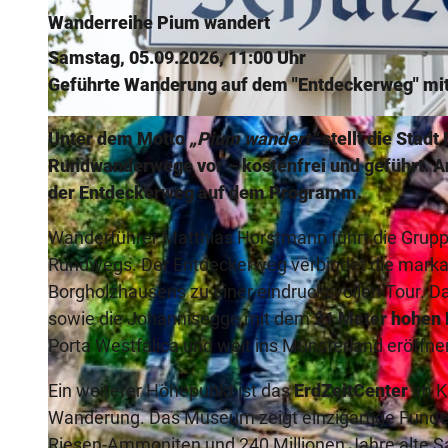
Wanderreihe Pium wandert
Samstag, 05.09.2026, 11:00 Uhr
Geführte Wanderung auf dem "Entdeckerweg" mit 
© Teutoburger Wald / Stadt Borgholzhausen / Janet Kersten, Stadt Borgholzhausen - Janet Kersten |
CC-
Unter dem Motto
„Pium wandert“
stellt die Stad
Rundwanderwege vor – kostenfrei und geführt. A
der
Entdeckerweg
auf dem Programm.
Wanderführer Matthias Horstmann führt die Grupp
Rundwegs. Der Entdeckerweg verbindet die marka
Borgholzhausens zu einer eindrucksvollen Tour. D
sowie die Johannisegge mit dem
21 Meter hohen
Porta Westfalica und weit ins Münsterland eröffne
Ein weiterer Höhepunkt ist das
ErdZeitCenter
im K
Wanderung. Das Museum zeigt einzigartige Funde 
Riesen-Ammoniten und 240 Millionen Jahre alte Sa