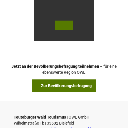
b
e
n
© Te
© Te
utob
utob
urger
urger
Wald
Wald
/ Tour
Touri
ist Inf
smus
ormat
/ P. Ga
ion P
wand
aderb
tka
orn /
D. Ke
tz
Jetzt an der Bevölkerungsbefragung teilnehmen
– für eine
lebenswerte Region OWL.
Zur Bevölkerungsbefragung
Teutoburger Wald Tourismus
| ­OWL GmbH
Wilhelmstraße 1b | ­33602 Bielefeld