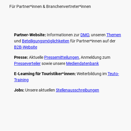
Für Partner*innen & Branchenvertreter*innen
Partner-Website:
Informationen zur
DMO
, unseren ­
Themen
und
Beteiligungs­möglichkeiten
für Partner*innen auf der
B2B-Website
Presse:
Aktuelle
Pressemitteilungen
, Anmeldung zum
Presseverteiler
sowie unsere
Mediendatenbank
E-Learning für Touristiker*innen:
Weiterbildung im
Teuto-
Training
Jobs:
Unsere aktuellen
Stellenausschreibungen
F
P
Y
I
a
i
o
n
c
n
u
s
e
t
t
t
b
e
u
a