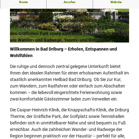
Herzlich willkommen! Unsere ruhig und dennoch zentral
Route
Anrufen
Website
gelegene Unterkunft bietet Ihnen eine komfortable
Ferienwohnung sowie gemütliche Gästezimmer – der ideale
© Ferienwohnung Iburgblick |
CC-BY-NC-ND
© Ferienwohnung Iburgblick |
CC-BY-NC-ND
Ausgangspunkt für einen erholsamen Urlaub in Bad Driburg.
In direkter Nähe finden Sie Kliniken, die Driburg Therme,
den Gräflichen Park sowie zahlreiche Freizeitmöglichkeiten
wie Wander- und Radwege, Tennis- und Golfplätze.
© Ferienwohnung Iburgblick |
CC-BY-NC-ND
Willkommen in Bad Driburg – Erholen, Entspannen und
Wohlfühlen
Die ruhige und dennoch zentral gelegene Unterkunft bietet
Ihnen den idealen Rahmen für einen erholsamen Aufenthalt im
staatlich anerkannten Heilbad Bad Driburg. Ob Sie zur Kur,
zum Wandern, zum Radfahren oder einfach zum Abschalten
kommen – die liebevoll eingerichtete Ferienwohnung sowie
zwei komfortable Gästezimmer laden zum Verweilen ein.
Die Caspar-Heinrich-Klinik, die Knappschafts-Klinik, die Driburg
Therme, der Gräfliche Park, der Golfplatz sowie Tennishallen
befinden sich in unmittelbarer Nähe und sind bequem zu Fuß
erreichbar. Auch die zahlreichen Wander- und Radwege der
Region beginnen praktisch vor der Haustür – perfekt für alle,