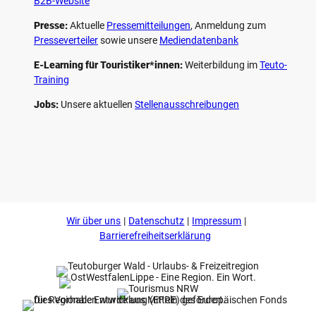
B2B-Website
Presse:
Aktuelle
Pressemitteilungen
, Anmeldung zum
Presseverteiler
sowie unsere
Mediendatenbank
E-Learning für Touristiker*innen:
Weiterbildung im
Teuto-
Training
Jobs:
Unsere aktuellen
Stellenausschreibungen
F
P
Y
I
a
i
o
n
c
n
u
s
e
t
t
t
b
e
u
a
o
r
b
g
Wir über uns
Datenschutz
Impressum
o
e
e
r
k
s
a
Barrierefreiheitserklärung
t
m