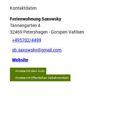
Kontaktdaten
Ferienwohnung Saxowsky
Tannengarten 4
32469
Petershagen
- Gorspen-Vahlsen
+495702/4499
sb.saxowsky@gmail.com
Website
Anreise mit dem Auto
Anreise mit öffentlichen Verkehrsmitteln