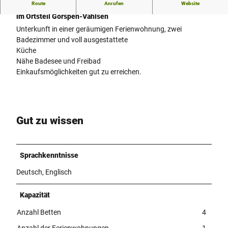
Route
Anrufen
Website
Urlaub im restaurierten Bauernhaus in der Stadt Petershagen
im Ortsteil Gorspen-Vahlsen
Unterkunft in einer geräumigen Ferienwohnung, zwei
Badezimmer und voll ausgestattete
Küche
Nähe Badesee und Freibad
Einkaufsmöglichkeiten gut zu erreichen.
Gut zu wissen
Sprachkenntnisse
Deutsch, Englisch
Kapazität
Anzahl Betten
4
Anzahl der Ferienwohnungen
1