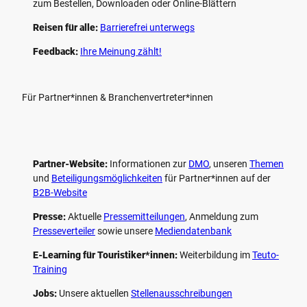
zum Bestellen, Downloaden oder Online-Blättern
Reisen für alle:
Barrierefrei unterwegs
Feedback:
Ihre Meinung zählt!
Für Partner*innen & Branchenvertreter*innen
Partner-Website:
Informationen zur
DMO
, unseren ­
Themen
und
Beteiligungs­möglichkeiten
für Partner*innen auf der
B2B-Website
Presse:
Aktuelle
Pressemitteilungen
, Anmeldung zum
Presseverteiler
sowie unsere
Mediendatenbank
E-Learning für Touristiker*innen:
Weiterbildung im
Teuto-
Training
Jobs:
Unsere aktuellen
Stellenausschreibungen