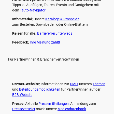
Tipps zu Ausflügen, Touren, Events und Gastgebern mit
dem
Teuto-Navigator
Infomaterial:
Unsere
Kataloge & Prospekte
zum Bestellen, Downloaden oder Online-Blättern
Reisen für alle:
Barrierefrei unterwegs
Feedback:
Ihre Meinung zählt!
Für Partner*innen & Branchenvertreter*innen
Partner-Website:
Informationen zur
DMO
, unseren ­
Themen
und
Beteiligungs­möglichkeiten
für Partner*innen auf der
B2B-Website
Presse:
Aktuelle
Pressemitteilungen
, Anmeldung zum
Presseverteiler
sowie unsere
Mediendatenbank