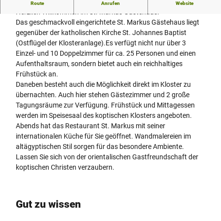
Gästehaus des Koptisch-Orthodoxen Klosters Brenkhausen
Route
Anrufen
Website
Herzlich Willkommen im St. Markus Gästehaus.
Das geschmackvoll eingerichtete St. Markus Gästehaus liegt
gegenüber der katholischen Kirche St. Johannes Baptist
(Ostflügel der Klosteranlage).Es verfügt nicht nur über 3
Einzel- und 10 Doppelzimmer für ca. 25 Personen und einen
Aufenthaltsraum, sondern bietet auch ein reichhaltiges
Frühstück an.
Daneben besteht auch die Möglichkeit direkt im Kloster zu
übernachten. Auch hier stehen Gästezimmer und 2 große
Tagungsräume zur Verfügung. Frühstück und Mittagessen
werden im Speisesaal des koptischen Klosters angeboten.
Abends hat das Restaurant St. Markus mit seiner
internationalen Küche für Sie geöffnet. Wandmalereien im
altägyptischen Stil sorgen für das besondere Ambiente.
Lassen Sie sich von der orientalischen Gastfreundschaft der
koptischen Christen verzaubern.
Gut zu wissen