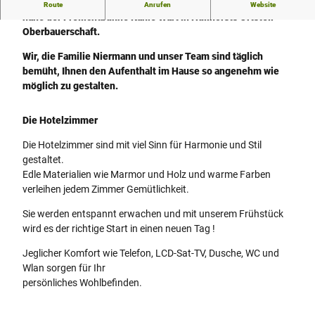
Das Hotel liegt direkt am Südhang des Wiehengebirges,
Route
Anrufen
Website
e
nahe der Freilichtbühne Kahle Wart in Hüllhorsts Ortsteil
l
Oberbauerschaft.
-
R
Wir, die Familie Niermann und unser Team sind täglich
e
bemüht, Ihnen den Aufenthalt im Hause so angenehm wie
s
möglich zu gestalten.
t
a
Die Hotelzimmer
u
r
Die Hotelzimmer sind mit viel Sinn für Harmonie und Stil
a
gestaltet.
n
Edle Materialien wie Marmor und Holz und warme Farben
t
verleihen jedem Zimmer Gemütlichkeit.
K
Sie werden entspannt erwachen und mit unserem Frühstück
a
wird es der richtige Start in einen neuen Tag !
h
l
Jeglicher Komfort wie Telefon, LCD-Sat-TV, Dusche, WC und
e
Wlan sorgen für Ihr
W
persönliches Wohlbefinden.
a
r