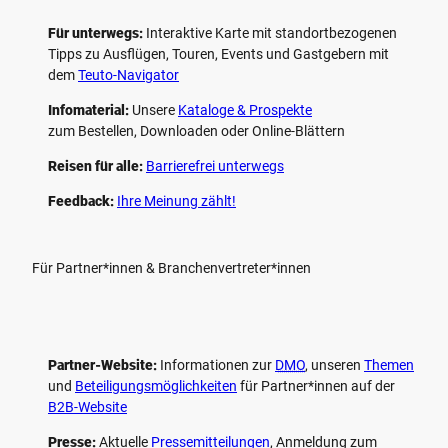
Für unterwegs:
Interaktive Karte mit standort­bezogenen
Tipps zu Ausflügen, Touren, Events und Gastgebern mit
dem
Teuto-Navigator
Infomaterial:
Unsere
Kataloge & Prospekte
zum Bestellen, Downloaden oder Online-Blättern
Reisen für alle:
Barrierefrei unterwegs
Feedback:
Ihre Meinung zählt!
Für Partner*innen & Branchenvertreter*innen
Partner-Website:
Informationen zur
DMO
, unseren ­
Themen
und
Beteiligungs­möglichkeiten
für Partner*innen auf der
B2B-Website
Presse:
Aktuelle
Pressemitteilungen
, Anmeldung zum