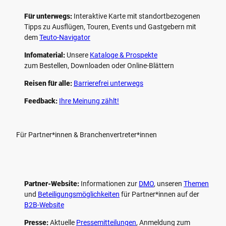
Für unterwegs:
Interaktive Karte mit standort­bezogenen
Tipps zu Ausflügen, Touren, Events und Gastgebern mit
dem
Teuto-Navigator
Infomaterial:
Unsere
Kataloge & Prospekte
zum Bestellen, Downloaden oder Online-Blättern
Reisen für alle:
Barrierefrei unterwegs
Feedback:
Ihre Meinung zählt!
Für Partner*innen & Branchenvertreter*innen
Partner-Website:
Informationen zur
DMO
, unseren ­
Themen
und
Beteiligungs­möglichkeiten
für Partner*innen auf der
B2B-Website
Presse:
Aktuelle
Pressemitteilungen
, Anmeldung zum