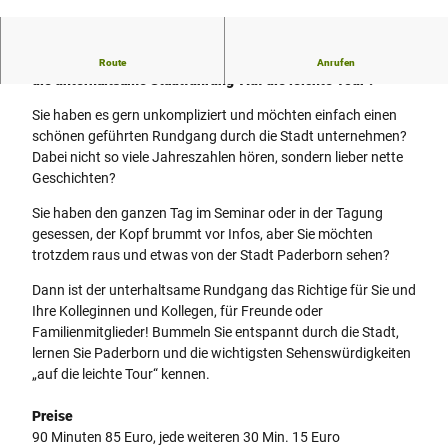
© Verkehrsverein Paderborn e.V. |
CC-BY-SA
Die "leichte" Variante unseres klassischen Stadtrundgangs:
Route
Anrufen
die unterhaltsame Stadtführung "Auf die leichte Tour".
Sie haben es gern unkompliziert und möchten einfach einen
schönen geführten Rundgang durch die Stadt unternehmen?
Dabei nicht so viele Jahreszahlen hören, sondern lieber nette
Geschichten?
Sie haben den ganzen Tag im Seminar oder in der Tagung
gesessen, der Kopf brummt vor Infos, aber Sie möchten
trotzdem raus und etwas von der Stadt Paderborn sehen?
Dann ist der unterhaltsame Rundgang das Richtige für Sie und
Ihre Kolleginnen und Kollegen, für Freunde oder
Familienmitglieder! Bummeln Sie entspannt durch die Stadt,
lernen Sie Paderborn und die wichtigsten Sehenswürdigkeiten
„auf die leichte Tour“ kennen.
Preise
90 Minuten 85 Euro, jede weiteren 30 Min. 15 Euro