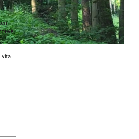
zen
motive
vita.