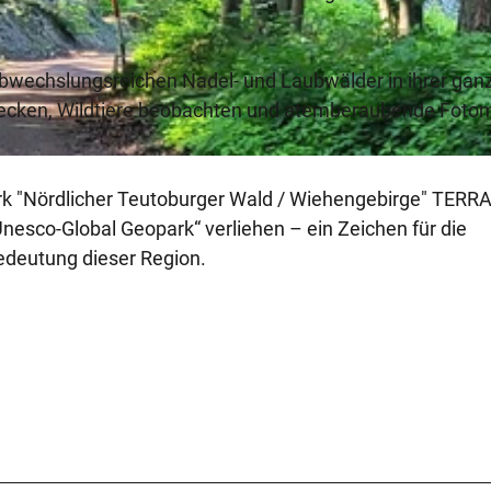
abwechslungsreichen Nadel- und Laubwälder in ihrer gan
tdecken, Wildtiere beobachten und atemberaubende Foto
k "Nördlicher Teutoburger Wald / Wiehengebirge" TERRA.
esco-Global Geopark“ verliehen – ein Zeichen für die
edeutung dieser Region.