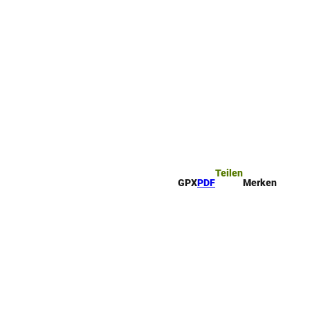
ttel
che
Teilen
GPX
PDF
Merken