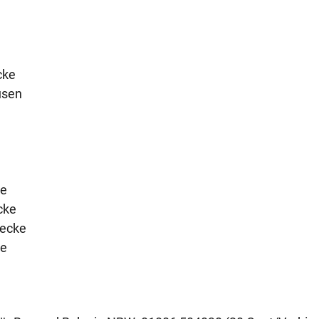
cke
usen
ke
cke
becke
ke