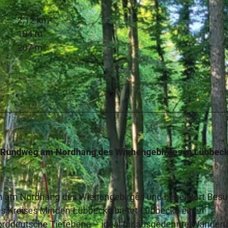
2,12 km
104 m
207 m
r Rundweg am Nordhang des Wiehengebirges in Lübbec
sch am Nordhang des Wiehengebirges und begeistert Bes
 des Kreises Minden-Lübbecke bietet Lübbecke einen
 norddeutsche Tiefebene – ideal für ausgedehnte Wander