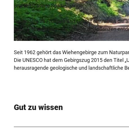
und entspannte Spaziergänge.
W
Besonders im Frühjahr und Herbst erstrahlen die 
a
Pracht. Hier können Sie seltene Wildpflanzen en
n
festhalten.
d
© Tourismusverband Sieben w.V. |
CC-BY-SA
e
Seit 1962 gehört das Wiehengebirge zum Naturpar
r
Die UNESCO hat dem Gebirgszug 2015 den Titel „Un
p
herausragende geologische und landschaftliche B
a
r
k
E
l
Gut zu wissen
e
m
e