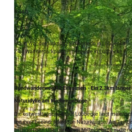
0:44 h
105 m
114 m
93 m
Start: Wanderparkplatz Elmenriede in Lübbecke
Ziel: Wanderparkplatz Elmenriede in Lübbecke
Rundwanderweg A2 Eilhausen - Ein 2,3km lange
Naturidylle am Wiehengebirge
Die ostwestfälische Stadt Lübbecke liegt maleri
mit ihrer beeindruckenden Naturkulisse. Als Teil
einzigartigen Übergang vom Mittelgebirge in die