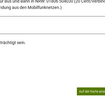
für Bus und Bahn in NRW: 01806 504030 (20 Cent/Verbin
ndung aus den Mobilfunknetzen.)
ächtigt sein.
Auf der Karte an