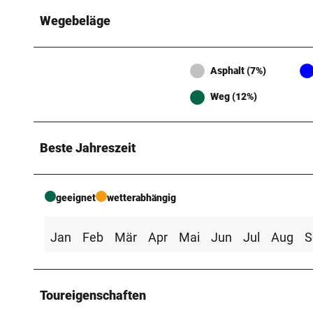
n
Wegebeläge
r
i
e
Asphalt (7%)
d
Weg (12%)
e
Beste Jahreszeit
geeignet
wetterabhängig
Jan
Feb
Mär
Apr
Mai
Jun
Jul
Aug
S
Toureigenschaften