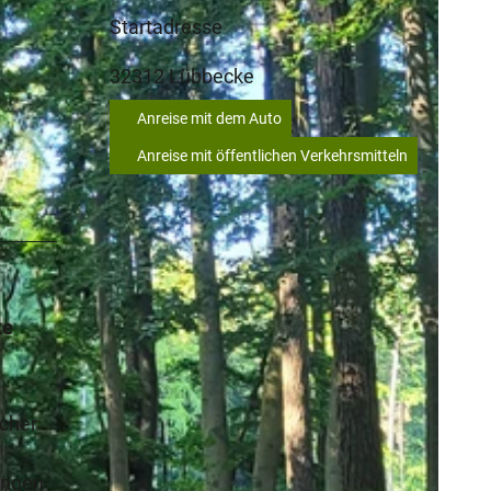
Startadresse
32312
Lübbecke
Anreise mit dem Auto
Anreise mit öffentlichen Verkehrsmitteln
ke
ucher
ungen