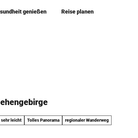
sundheit genießen
Reise planen
T
Merkze
Su
e
i
l
e
n
iehengebirge
 sehr leicht
Tolles Panorama
regionaler Wanderweg