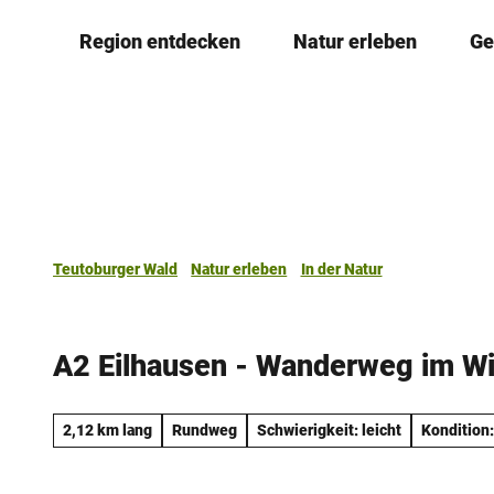
Z
Region entdecken
Natur erleben
Ge
u
m
I
n
h
a
l
t
Teutoburger Wald
Natur erleben
In der Natur
A2 Eilhausen - Wanderweg im W
2,12 km lang
Rundweg
Schwierigkeit: leicht
Kondition: