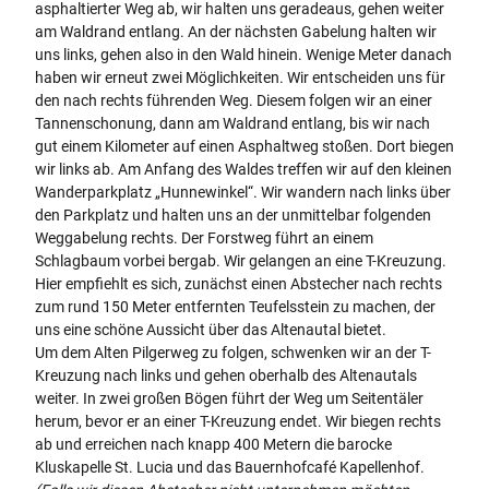
asphaltierter Weg ab, wir halten uns geradeaus, gehen weiter
am Waldrand entlang. An der nächsten Gabelung halten wir
uns links, gehen also in den Wald hinein. Wenige Meter danach
haben wir erneut zwei Möglichkeiten. Wir entscheiden uns für
den nach rechts führenden Weg. Diesem folgen wir an einer
Tannenschonung, dann am Waldrand entlang, bis wir nach
gut einem Kilometer auf einen Asphaltweg stoßen. Dort biegen
wir links ab. Am Anfang des Waldes treffen wir auf den kleinen
Wanderparkplatz „Hunnewinkel“. Wir wandern nach links über
den Parkplatz und halten uns an der unmittelbar folgenden
Weggabelung rechts. Der Forstweg führt an einem
Schlagbaum vorbei bergab. Wir gelangen an eine T-Kreuzung.
Hier empfiehlt es sich, zunächst einen Abstecher nach rechts
zum rund 150 Meter entfernten Teufelsstein zu machen, der
uns eine schöne Aussicht über das Altenautal bietet.
Um dem Alten Pilgerweg zu folgen, schwenken wir an der T-
Kreuzung nach links und gehen oberhalb des Altenautals
weiter. In zwei großen Bögen führt der Weg um Seitentäler
herum, bevor er an einer T-Kreuzung endet. Wir biegen rechts
ab und erreichen nach knapp 400 Metern die barocke
Kluskapelle St. Lucia und das Bauernhofcafé Kapellenhof.