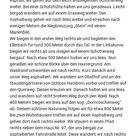
Asphalt; wir gehen auf dem leicht ansteigenden Schotterweg
weiter. Bei einer Schutzhütte halten wir uns geradeaus. Leicht
bergab wandern wir auf einem Grasweg weiter. Den
Asphaltweg gehen wir nach links weiter und erreichen nach
wenigen Metern die Wegkreuzung „Stern“ mit einem
Marienbild.
Wir biegen in den ersten Weg rechts ab und begleiten den
Ellerbach für rund 300 Meter durch das Tal. In der Linkskurve
biegen wir rechts ab uns steigen auf einem Schotterweg
bergauf. Nach etwa 500 Metern halten wir uns links. Nun
genießen wir schöne Blicke über den Haxtergrund. Am
Waldrand schwenken wir nach rechts. Kurz danach wird
unser Weg asphaltiert. Wir wandern am Obsthof und an der
Staudengärtnerei von Schloss Hamborn vorbei und treffen auf
den Querweg. Diesen kreuzen wir. Danach halten wir uns links
und wandern auf recht breitem Weg durch den Wald. Nach
400 Metern biegen wir links auf den sog. „Dornröschenweg“
ab. Diesem schönen Naturweg folgen wir für etwa 800 Meter.
Bei zwei Wohnhäusern treffen wir auf einen Asphaltweg und
gehen dort nach rechts weiter. Wir steuern in einen Pfad
rechts neben dem Haus Nr. 97, der uns bergab zur
asphaltierten Fahrstraße leitet. Diese wandern wir nach rechts