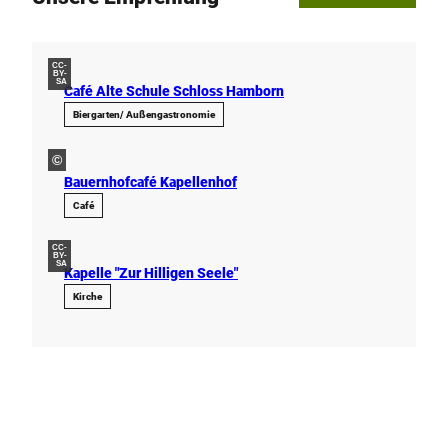
CC-
BY-
SA
Café Alte Schule Schloss Hamborn
Biergarten/ Außengastronomie
©
Bauernhofcafé Kapellenhof
Café
CC-
BY-
SA
Kapelle "Zur Hilligen Seele"
Kirche