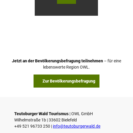
Wald
Wald
Touri
Touri
smus
smus
/ D. K
/ D. K
etz
etz
Jetzt an der Bevölkerungsbefragung teilnehmen
– für eine
lebenswerte Region OWL.
Zur Bevölkerungsbefragung
Teutoburger Wald Tourismus
| ­OWL GmbH
Wilhelmstraße 1b | ­33602 Bielefeld
+49 521 96733 250 |
­info@teutoburgerwald.de