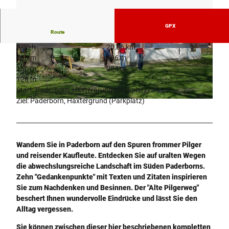
GPX
Route
5:00 h
20,86 km
© Verkehrsverein Paderborn e.V., K. Schäfer |
© Verkehrsverein Paderborn e.V., K. Schäfer |
406 m
406 m
CC-BY-SA
CC-BY-SA
156 m
284 m
128 m
Start: Paderborn, Haxtergrund (Parkplatz)
Ziel: Paderborn, Haxtergrund (Parkplatz)
© Verkehrsverein Paderborn e.V., U. Meiners |
CC-BY-SA
Wandern Sie in Paderborn auf den Spuren frommer Pilger
und reisender Kaufleute. Entdecken Sie auf uralten Wegen
die abwechslungsreiche Landschaft im Süden Paderborns.
Zehn "Gedankenpunkte" mit Texten und Zitaten inspirieren
Sie zum Nachdenken und Besinnen. Der "Alte Pilgerweg"
beschert Ihnen wundervolle Eindrücke und lässt Sie den
Alltag vergessen.
Sie können zwischen dieser hier beschriebenen kompletten