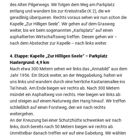
des Alten Pilgerwegs. Wir folgen dem Weg am Parkplatz
entlang und wandern bis zur Kreisstraße (K 2), die wir
geradlinig überqueren. Rechts voraus sehen wir nun schon die
Kapelle „Zur Hilligen Seele“. Wir gehen auf dem Grasweg
weiter, bis wir beim sogenannten „Karlsplatz“ auf einen
asphaltierten Wirtschaftsweg treffen. Diesen gehen wir –
nach dem Abstecher zur Kapelle – nach links weiter.
4. Etappe:
Kapelle „Zur Hilligen Seele“ – Parkplatz
Haxtergrund: 4,9 km
Nach etwa 300 Metern sehen wir links das „Annabild“ aus dem
Jahr 1956. Ein Stück weiter, an der Weggabelung, halten wir
uns links und wandern durch eine herrliche Kastanienallee ins
Tal hinab. Am Ende biegen wir rechts ab. Nach 300 Metern
mündet ein Asphaltweg von rechts. Hier biegen wir links ab
und steigen auf einem Naturweg den Hang hinauf. Wir treffen
schließlich auf einen Forstweg, den wir nach rechts
weitergehen.
An der Kreuzung bei einer Schutzhütte schwenken wir nach
links, doch bereits nach 50 Metern biegen wir rechts ab.
Unmittelbar danach treffen wir auf eine Gabelung. Wir wählen