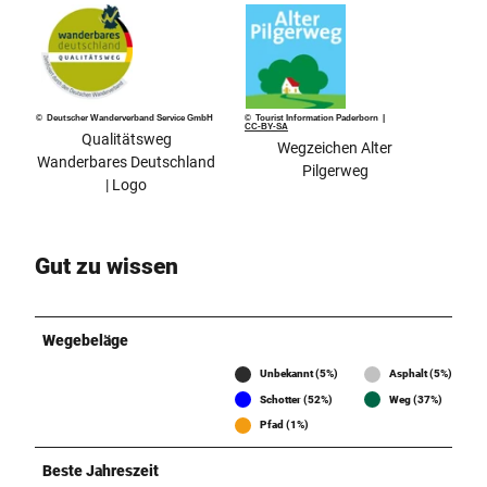
© Deutscher Wanderverband Service GmbH
© Tourist Information Paderborn |
CC-BY-SA
Qualitätsweg
Wegzeichen Alter
Wanderbares Deutschland
Pilgerweg
| Logo
Gut zu wissen
Wegebeläge
Unbekannt (5%)
Asphalt (5%)
Schotter (52%)
Weg (37%)
Pfad (1%)
Beste Jahreszeit