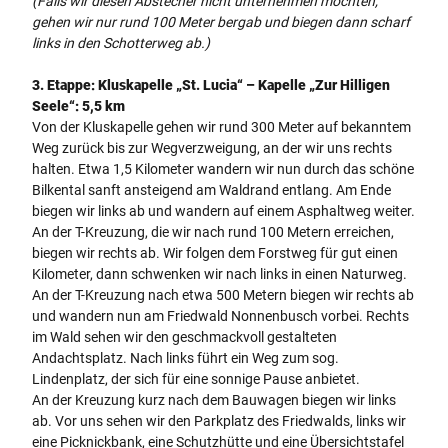
(Falls wir diesen Abstecher nicht unternehmen möchten,
gehen wir nur rund 100 Meter bergab und biegen dann scharf
links in den Schotterweg ab.)
3. Etappe:
Kluskapelle „St. Lucia“ – Kapelle „Zur Hilligen
Seele“: 5,5 km
Von der Kluskapelle gehen wir rund 300 Meter auf bekanntem
Weg zurück bis zur Wegverzweigung, an der wir uns rechts
halten. Etwa 1,5 Kilometer wandern wir nun durch das schöne
Bilkental sanft ansteigend am Waldrand entlang. Am Ende
biegen wir links ab und wandern auf einem Asphaltweg weiter.
An der T-Kreuzung, die wir nach rund 100 Metern erreichen,
biegen wir rechts ab. Wir folgen dem Forstweg für gut einen
Kilometer, dann schwenken wir nach links in einen Naturweg.
An der T-Kreuzung nach etwa 500 Metern biegen wir rechts ab
und wandern nun am Friedwald Nonnenbusch vorbei. Rechts
im Wald sehen wir den geschmackvoll gestalteten
Andachtsplatz. Nach links führt ein Weg zum sog.
Lindenplatz, der sich für eine sonnige Pause anbietet.
An der Kreuzung kurz nach dem Bauwagen biegen wir links
ab. Vor uns sehen wir den Parkplatz des Friedwalds, links wir
eine Picknickbank, eine Schutzhütte und eine Übersichtstafel