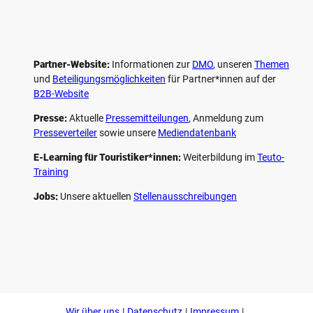
Partner-Website:
Informationen zur
DMO
, unseren ­
Themen
und
Beteiligungs­möglichkeiten
für Partner*innen auf der
B2B-Website
Presse:
Aktuelle
Pressemitteilungen
, Anmeldung zum
Presseverteiler
sowie unsere
Mediendatenbank
E-Learning für Touristiker*innen:
Weiterbildung im
Teuto-
Training
Jobs:
Unsere aktuellen
Stellenausschreibungen
F
P
Y
I
a
i
o
n
c
n
u
s
e
t
t
t
b
e
u
a
o
r
b
g
Wir über uns
Datenschutz
Impressum
o
e
e
r