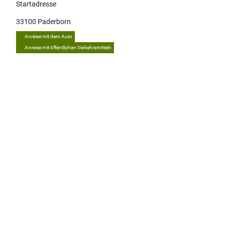
Startadresse
33100
Paderborn
Anreise mit dem Auto
Anreise mit öffentlichen Verkehrsmitteln
Tipp
A