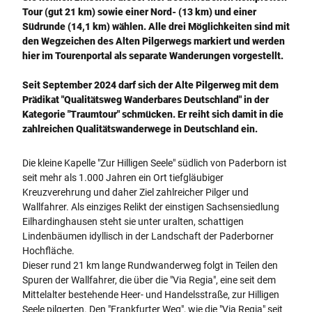
Tour (gut 21 km) sowie einer Nord- (13 km) und einer
Südrunde (14,1 km) wählen. Alle drei Möglichkeiten sind mit
den Wegzeichen des Alten Pilgerwegs markiert und werden
hier im Tourenportal als separate Wanderungen vorgestellt.
Seit September 2024 darf sich der Alte Pilgerweg mit dem
Prädikat "Qualitätsweg Wanderbares Deutschland" in der
Kategorie "Traumtour" schmücken. Er reiht sich damit in die
zahlreichen Qualitätswanderwege in Deutschland ein.
Die kleine Kapelle "Zur Hilligen Seele" südlich von Paderborn ist
seit mehr als 1.000 Jahren ein Ort tiefgläubiger
Kreuzverehrung und daher Ziel zahlreicher Pilger und
Wallfahrer. Als einziges Relikt der einstigen Sachsensiedlung
Eilhardinghausen steht sie unter uralten, schattigen
Lindenbäumen idyllisch in der Landschaft der Paderborner
Hochfläche.
Dieser rund 21 km lange Rundwanderweg folgt in Teilen den
Spuren der Wallfahrer, die über die "Via Regia", eine seit dem
Mittelalter bestehende Heer- und Handelsstraße, zur Hilligen
Seele pilgerten. Den "Frankfurter Weg", wie die "Via Regia" seit