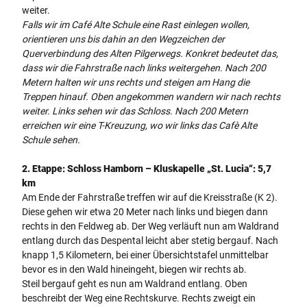
weiter.
Falls wir im Café Alte Schule eine Rast einlegen wollen,
orientieren uns bis dahin an den Wegzeichen der
Querverbindung des Alten Pilgerwegs. Konkret bedeutet das,
dass wir die Fahrstraße nach links weitergehen. Nach 200
Metern halten wir uns rechts und steigen am Hang die
Treppen hinauf. Oben angekommen wandern wir nach rechts
weiter. Links sehen wir das Schloss. Nach 200 Metern
erreichen wir eine T-Kreuzung, wo wir links das Cafè Alte
Schule sehen.
2. Etappe:
Schloss Hamborn – Kluskapelle „St. Lucia“: 5,7
km
Am Ende der Fahrstraße treffen wir auf die Kreisstraße (K 2).
Diese gehen wir etwa 20 Meter nach links und biegen dann
rechts in den Feldweg ab. Der Weg verläuft nun am Waldrand
entlang durch das Despental leicht aber stetig bergauf. Nach
knapp 1,5 Kilometern, bei einer Übersichtstafel unmittelbar
bevor es in den Wald hineingeht, biegen wir rechts ab.
Steil bergauf geht es nun am Waldrand entlang. Oben
beschreibt der Weg eine Rechtskurve. Rechts zweigt ein