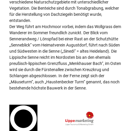
S
verschiedene Naturschutzgebiete mit unterschiedlicher
e
Vegetation. Die Benteiche sind durch Tonabgrabung, welcher
n
für die Herstellung von Dachziegeln benötigt wurde,
n
entstanden.
e
Der Weg führt am Hochmoor vorbei, indem das Wollgrass dem
.
Wanderer im Sommer freundlich zunickt. Der Blick vom
j
Sennerandweg / Lönspfad bei einer Rast an der Schutzhütte
p
„Senneblick“ vom Heimatverein Augustdorf, führt nach Süden
g
und Südwesten in die Senne („Sinedi“ = altes Heideland). Die
Lippische Senne reicht im Nordosten bis an den ehemals
preußisch-lippischen Grenzfluss „Menkhauser Bach“, im Osten
wird sie durch die Fürstenallee zwischen Kreuzkrug und
Schlangen abgeschlossen. In der Ferne zeigt sich der
„Mäuseturm“, auch „Haustenbecker Turm“ genannt, das noch
bestehende höchste Bauwerk in der Senne.