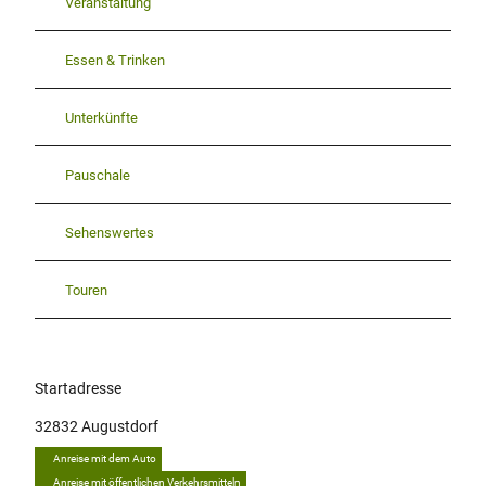
Veranstaltung
Essen & Trinken
Unterkünfte
Pauschale
Sehenswertes
Touren
Startadresse
32832
Augustdorf
Anreise mit dem Auto
Anreise mit öffentlichen Verkehrsmitteln