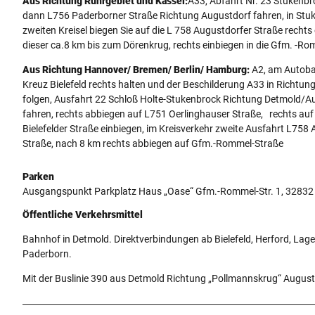
Aus Richtung Ruhrgebiet und Kassel:
A33, Abfahrt Nr. 23 Stukenbr
dann L756 Paderborner Straße Richtung Augustdorf fahren, in Stu
zweiten Kreisel biegen Sie auf die L 758 Augustdorfer Straße rechts
dieser ca.8 km bis zum Dörenkrug, rechts einbiegen in die Gfm. -Ro
Aus Richtung Hannover/ Bremen/ Berlin/ Hamburg:
A2, am Autoba
Kreuz Bielefeld rechts halten und der Beschilderung A33 in Richtu
folgen, Ausfahrt 22 Schloß Holte-Stukenbrock Richtung Detmold/A
fahren, rechts abbiegen auf L751 Oerlinghauser Straße, rechts au
Bielefelder Straße einbiegen, im Kreisverkehr zweite Ausfahrt L758
Straße, nach 8 km rechts abbiegen auf Gfm.-Rommel-Straße
Parken
Ausgangspunkt Parkplatz Haus „Oase“ Gfm.-Rommel-Str. 1, 32832
Öffentliche Verkehrsmittel
Bahnhof in Detmold. Direktverbindungen ab Bielefeld, Herford, Lag
Paderborn.
Mit der Buslinie 390 aus Detmold Richtung „Pollmannskrug“ August