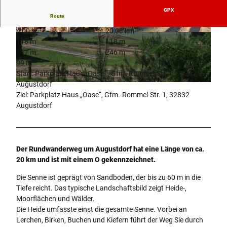
GPX
Route
4:00 h
20,08 km
O
© Joachim Biere, Unbekannt
118 m
118 m
e
147 m
246 m
r
99 m
l
Start: Parkplatz Haus „Oase“ , Gfm.-Rommel-Str. 1, 32832
i
Augustdorf
© Thevis, Thevis |
CC-BY-SA
n
Ziel: Parkplatz Haus „Oase“, Gfm.-Rommel-Str. 1, 32832
g
Augustdorf
h
a
u
s
Der Rundwanderweg um Augustdorf hat eine Länge von ca.
e
20 km und ist mit einem O gekennzeichnet.
n
/
Die Senne ist geprägt von Sandboden, der bis zu 60 m in die
N
Tiefe reicht. Das typische Landschaftsbild zeigt Heide-,
S
Moorflächen und Wälder.
G
Die Heide umfasste einst die gesamte Senne. Vorbei an
P
Lerchen, Birken, Buchen und Kiefern führt der Weg Sie durch