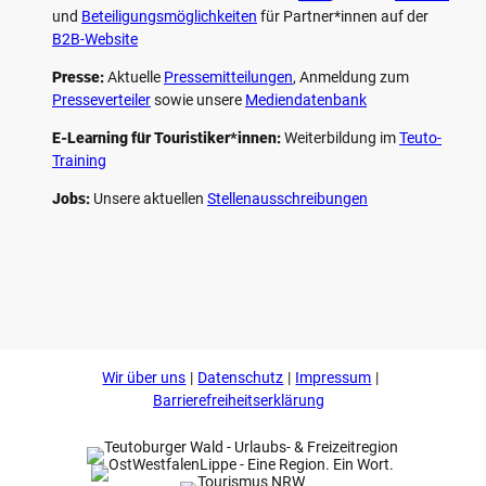
und
Beteiligungs­möglichkeiten
für Partner*innen auf der
B2B-Website
Presse:
Aktuelle
Pressemitteilungen
, Anmeldung zum
Presseverteiler
sowie unsere
Mediendatenbank
E-Learning für Touristiker*innen:
Weiterbildung im
Teuto-
Training
Jobs:
Unsere aktuellen
Stellenausschreibungen
F
P
Y
I
a
i
o
n
c
n
u
s
e
t
t
t
b
e
u
a
o
r
b
g
Wir über uns
Datenschutz
Impressum
o
e
e
r
k
s
a
Barrierefreiheitserklärung
t
m