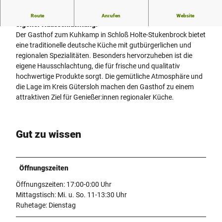
Stukenbrocker Original mit bodenständiger Küche und
Route
Anrufen
Website
eigener Hausschlachtung.
Der Gasthof zum Kuhkamp in Schloß Holte-Stukenbrock bietet
eine traditionelle deutsche Küche mit gutbürgerlichen und
regionalen Spezialitäten. Besonders hervorzuheben ist die
eigene Hausschlachtung, die für frische und qualitativ
hochwertige Produkte sorgt. Die gemütliche Atmosphäre und
die Lage im Kreis Gütersloh machen den Gasthof zu einem
attraktiven Ziel für Genießer:innen regionaler Küche.
Gut zu wissen
Öffnungszeiten
Öffnungszeiten: 17:00-0:00 Uhr
Mittagstisch: Mi. u. So. 11-13:30 Uhr
Ruhetage: Dienstag