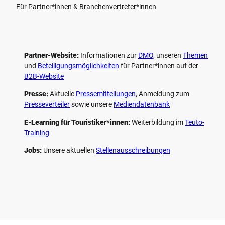
Für Partner*innen & Branchenvertreter*innen
Partner-Website:
Informationen zur
DMO
, unseren ­
Themen
und
Beteiligungs­möglichkeiten
für Partner*innen auf der
B2B-Website
Presse:
Aktuelle
Pressemitteilungen
, Anmeldung zum
Presseverteiler
sowie unsere
Mediendatenbank
E-Learning für Touristiker*innen:
Weiterbildung im
Teuto-
Training
Jobs:
Unsere aktuellen
Stellenausschreibungen
F
P
Y
I
a
i
o
n
c
n
u
s
e
t
t
t
b
e
u
a