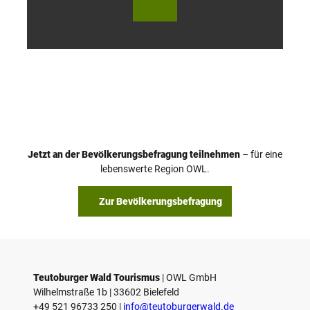
© Te
© Te
utob
utob
urger
urger
Wald
Wald
Touri
Touri
smus
smus
/ D. K
/ D. K
etz
etz
Jetzt an der Bevölkerungsbefragung teilnehmen
– für eine
lebenswerte Region OWL.
Zur Bevölkerungsbefragung
Teutoburger Wald Tourismus
| ­OWL GmbH
Wilhelmstraße 1b | ­33602 Bielefeld
+49 521 96733 250 |
­info@teutoburgerwald.de