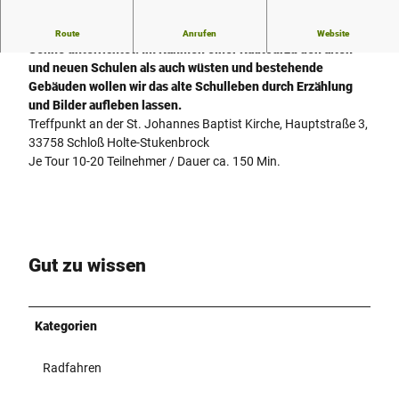
R
e
Seit 1279 werden Kinder in Stukenbrock / Stukenbrock-
Route
Anrufen
Website
n
Senne unterrichtet. Im Rahmen einer Radtourzu den alten
e
und neuen Schulen als auch wüsten und bestehende
r
Gebäuden wollen wir das alte Schulleben durch Erzählung
i
und Bilder aufleben lassen.
g
Treffpunkt an der St. Johannes Baptist Kirche, Hauptstraße 3,
S
33758 Schloß Holte-Stukenbrock
t
Je Tour 10-20 Teilnehmer / Dauer ca. 150 Min.
u
k
e
n
b
Gut zu wissen
r
o
c
k
Kategorien
c
a
Radfahren
1
9