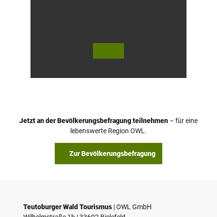
© Te
© Te
utob
utob
urger
urger
Wald
Wald
/ Hor
Touri
n-Ba
smus,
d Mei
D. Ke
nber
tz
g, D.
Ketz
Jetzt an der Bevölkerungsbefragung teilnehmen
– für eine
lebenswerte Region OWL.
Zur Bevölkerungsbefragung
Teutoburger Wald Tourismus
| ­OWL GmbH
Wilhelmstraße 1b | ­33602 Bielefeld