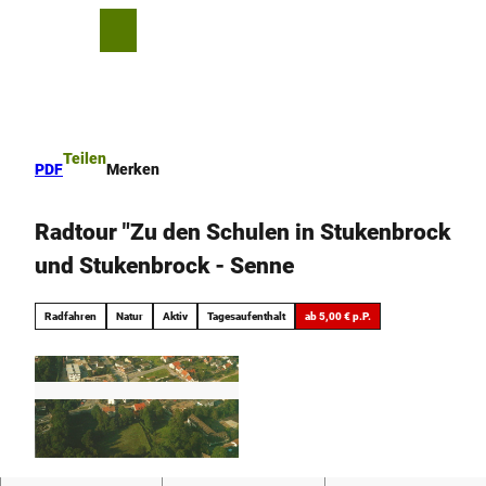
Z
u
T
Merkzettel
Suche
Menü
m
e
I
i
n
l
h
e
a
n
Teilen
PDF
Merken
l
t
Radtour "Zu den Schulen in Stukenbrock
und Stukenbrock - Senne
Radfahren
Natur
Aktiv
Tagesaufenthalt
ab 5,00 € p.P.
H