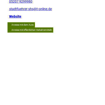
05207 9299980
stadtfuehrer-shs@t-online.de
Website
Anreise mit dem Auto
Anreise mit öffentlichen Verkehrsmitteln