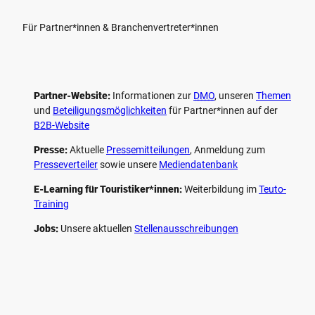
Für Partner*innen & Branchenvertreter*innen
Partner-Website:
Informationen zur
DMO
, unseren ­
Themen
und
Beteiligungs­möglichkeiten
für Partner*innen auf der
B2B-Website
Presse:
Aktuelle
Pressemitteilungen
, Anmeldung zum
Presseverteiler
sowie unsere
Mediendatenbank
E-Learning für Touristiker*innen:
Weiterbildung im
Teuto-
Training
Jobs:
Unsere aktuellen
Stellenausschreibungen
F
P
Y
I
a
i
o
n
c
n
u
s