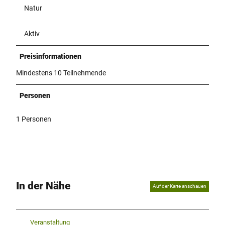
Natur
7
0
.
Aktiv
j
p
Preisinformationen
g
Mindestens 10 Teilnehmende
Personen
1 Personen
In der Nähe
Auf der Karte anschauen
Veranstaltung