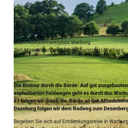
3:23 h
230 m
152 m
90 m
Start: Altstadtmarktplatz Warburg
Ziel: Marienbrunnen Altstadtmarktplatz Warburg
Die Biotour durch die Börde: Auf gut ausgebaut
asphaltierten Feldwegen geht es durch das Warbur
51 fahren wir durch die Börde an Gut Alfredshöhe
Daseburg folgen wir dem Radweg zum Desenberg,
Begeben Sie sich auf Entdeckungsreise in Warburg u