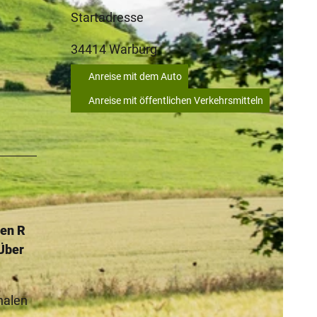
Startadresse
34414
Warburg
Anreise mit dem Auto
Anreise mit öffentlichen Verkehrsmitteln
den R
 Über
nalen