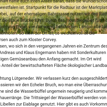
schaft hatte auch ihren Anteil daran, dass die wunderschö
stfalen ist. Startpunkt für die Radtour ist der Marktplat
orbei, auf der ehemaligen Bahntrasse nutzen wir den Ra
 die Blaue Brücke führt. Durch das Industriegebiet führt 
ichtung Engar, von der wenig befahrenen Landstraße bi
nhöfen. So klein der Ort ist, so wechselvoll ist die
arsen auch zum Kloster Corvey.
ssen, wo sich in den vergangenen Jahren ein Zentrum de
r Andreas und Klaus Engemann haben mit Sonderkulturen
ältigen Gemüseanbau den Anfang gemacht. Im Ort wird
n Anteil der bewirtschafteten Fläche ökologischer Landb
htung Lütgeneder. Wir verlassen kurz den ausgeschilder
assieren wir den Echeler Bruch, wo man eine Überraschu
ühe sind die Wasserbüffel ungemein neugierig und komme
auerränge. Die Trittsiegel der Wasserbüffel werden von
ibellen zur Eiablage genutzt. Hier gibt es auch Vorko