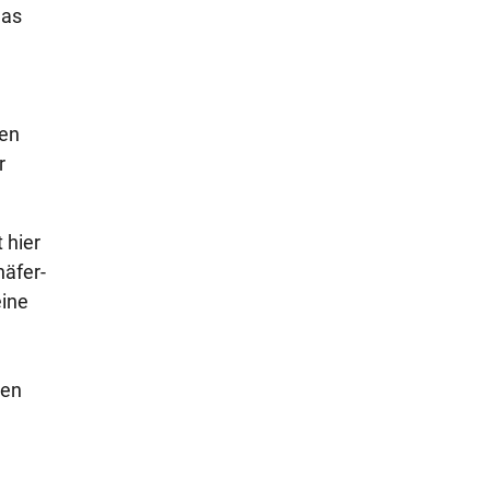
das
sen
r
 hier
häfer-
eine
den