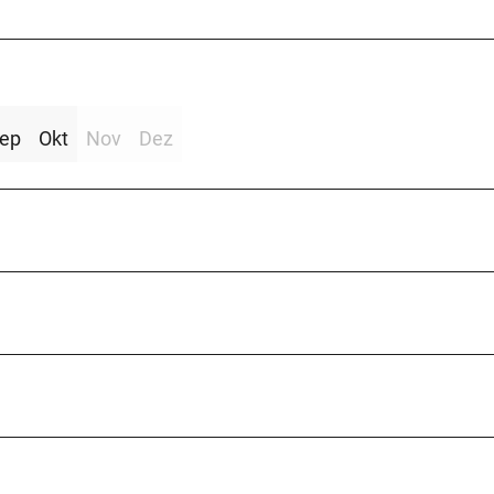
ep
Okt
Nov
Dez