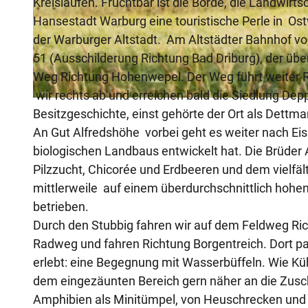
Kreisläufen. Fruchtbar ist die Börde, die Landwirt
Hansestadt Warburg eine touristische Perle in Ostwe
der Warburger Altstadt. Am Altstädter Bahnhof v
S
51 (Ausschilderung Richtung Bad Driburg), der über
ü
Weg Richtung Hohenwepel. Der Weg führt weiter R
d
wir rechts ab und erreichen bald die Siedlung Deppe
a
D
Besitzgeschichte, einst gehörte der Ort als Dettm
n
e
An Gut Alfredshöhe vorbei geht es weiter nach Ei
s
s
biologischen Landbaus entwickelt hat. Die Brüde
i
e
Pilzzucht, Chicorée und Erdbeeren und dem vielf
c
n
mittlerweile auf einem überdurchschnittlich hohe
h
b
betrieben.
t
e
Durch den Stubbig fahren wir auf dem Feldweg Ric
W
r
Radweg und fahren Richtung Borgentreich. Dort p
a
g
erlebt: eine Begegnung mit Wasserbüffeln. Wie K
r
dem eingezäunten Bereich gern näher an die Zusch
b
Amphibien als Minitümpel, von Heuschrecken und L
u