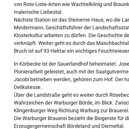
von Rote-Liste-Arten wie Wachtelkönig und Braunk
r
malerische Liebestal.
g
Nächste Station ist das Steinerne Haus, wo die La
Mindermann, Geschäftsführer der Landschaftsstati
Klosterkultur arbeiten zu dürfen. Die Geschichte
verknüpft. Weiter geht es durch das Maschbachta
Bruch ist auf 93 Hektar ein wichtiges Feuchtwies
In Körbecke ist der Sauerlandhof beheimatet. Jose
Pionierarbeit geleistet, auch mit der Saatgutverme
Jacobi betrieben werden, gehören zum Hof. Der h
Delikatesse.
Über die Landstraße geht es weiter durch Röseb
Wahrzeichen der Warburger Börde, im Blick. Zwis
Klingenburger Weg Richtung Warburg zur Brauerei
Die Warburger Brauerei bezieht die Biogerste für di
Erzeugergemeinschaft Bördeland und Diemeltal.