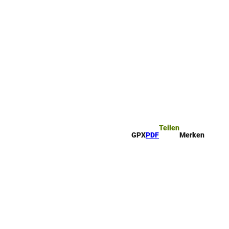
ttel
che
Teilen
GPX
PDF
Merken