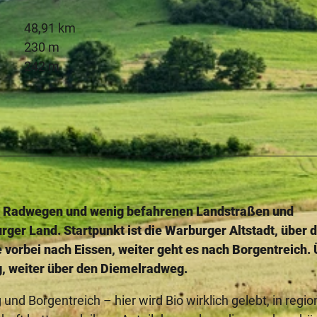
48,91 km
230 m
242 m
en Radwegen und wenig befahrenen Landstraßen und
ger Land. Startpunkt ist die Warburger Altstadt, über 
 vorbei nach Eissen, weiter geht es nach Borgentreich.
 weiter über den Diemelradweg.
nd Borgentreich – hier wird Bio wirklich gelebt, in regio