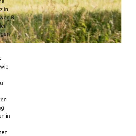
ne
z in
dweg R
der
egen
s
 wie
au
ten
ng
n in
mmen