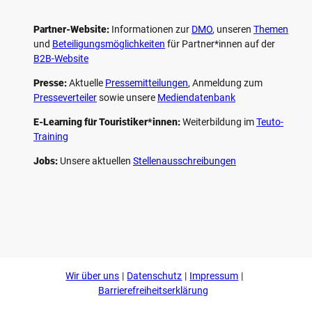
Partner-Website:
Informationen zur
DMO
, unseren ­
Themen
und
Beteiligungs­möglichkeiten
für Partner*innen auf der
B2B-Website
Presse:
Aktuelle
Pressemitteilungen
, Anmeldung zum
Presseverteiler
sowie unsere
Mediendatenbank
E-Learning für Touristiker*innen:
Weiterbildung im
Teuto-
Training
Jobs:
Unsere aktuellen
Stellenausschreibungen
F
P
Y
I
a
i
o
n
c
n
u
s
e
t
t
t
b
e
u
a
o
r
b
g
Wir über uns
Datenschutz
Impressum
o
e
e
r
k
s
a
Barrierefreiheitserklärung
t
m