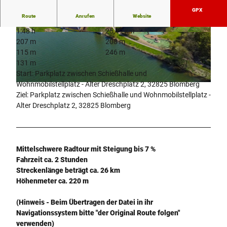
GPX
Route
Anrufen
Website
1:48 h
25,49 km
© Rüdiger Haase |
CC-BY-SA
© Rüdiger Haase |
CC-BY-SA
207 m
208 m
115 m
246 m
131 m
Start: Parkplatz zwischen Schießhalle und
Wohnmobilstellplatz - Alter Dreschplatz 2, 32825 Blomberg
© Rüdiger Haase |
CC-BY-SA
Ziel: Parkplatz zwischen Schießhalle und Wohnmobilstellplatz -
Alter Dreschplatz 2, 32825 Blomberg
Mittelschwere Radtour mit Steigung bis 7 %
Fahrzeit ca. 2 Stunden
Streckenlänge beträgt ca. 26 km
Höhenmeter ca. 220 m
(Hinweis - Beim Übertragen der Datei in ihr
Navigationssystem bitte "der Original Route folgen"
verwenden)