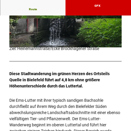
GPX
Route
2:30 h
4,87 km
© Teutoburger Wald/Umweltamt der Stadt Biele
© Teutoburger Wald/Umweltamt der Stadt Biele
10 m
23 m
feld/Hanne Wünscher
feld/Hanne Wünscher
101 m
123 m
22 m
Start: Parkplatz an der Osnabrückerstraße (zw. Nr. 49 und 61)
Ziel: Heinemannstraße/Ecke Brockhagener Straße
© Teutoburger Wald/Umweltamt der Stadt Bielefeld/Hanne Wünscher
Diese Stadtwanderung im grünen Herzen des Ortsteils
Quelle in Bielefeld führt auf 4,8 km ohne größere
Höhenunterschiede durch das Luttertal.
Die Ems-Lutter mit ihrer typisch sandigen Bachsohle
durchfließt auf ihrem Weg durch den Bielefelder Süden
abwechslungsreiche Landschaftsabschnitte mit einer ebenso
vielfältigen Tier- und Pflanzenwelt. Der Ems-Lutter-
Wanderweg beginnt im oberen Luttertal und führt hier
zwischen einigen Teichen hindurch. Dieser Bereich wurde