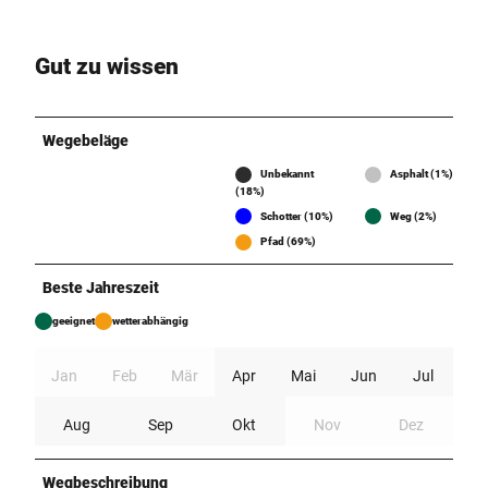
Gut zu wissen
Wegebeläge
Unbekannt
Asphalt (1%)
(18%)
Schotter (10%)
Weg (2%)
Pfad (69%)
Beste Jahreszeit
geeignet
wetterabhängig
Jan
Feb
Mär
Apr
Mai
Jun
Jul
Aug
Sep
Okt
Nov
Dez
Wegbeschreibung