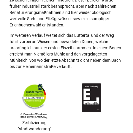
früher industriell stark beansprucht, aber nach zahlreichen
Renaturierungsmaßnahmen sind hier wieder ökologisch
wertvolle Steh- und Fließgewässer sowie ein sumpfiger
Erlenbuchenwald entstanden.
Im weiteren Verlauf weitet sich das Luttertal und der Weg
führt vorbei an Wiesen und bewaldeten Dünen, welche
ursprünglich aus der ersten Eiszeit stammen. In einem Bogen
erreicht man Niemöllers Mühle und den vorgelagerten
Mühlteich, von wo der letzte Abschnitt dicht neben dem Bach
bis zur Heinemannstraße verläuft.
© Deutscher Wanderver
band Service GmbH, Deu
tscher Wanderverband S
ervice GmbH
Zertifizierung
"stadtwanderung"