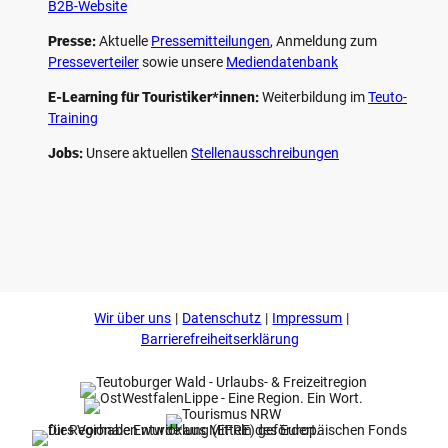
B2B-Website
Presse:
Aktuelle
Pressemitteilungen
, Anmeldung zum
Presseverteiler
sowie unsere
Mediendatenbank
E-Learning für Touristiker*innen:
Weiterbildung im
Teuto-
Training
Jobs:
Unsere aktuellen
Stellenausschreibungen
F
P
Y
I
a
i
o
n
c
n
u
s
e
t
t
t
b
e
u
a
o
r
b
g
Wir über uns
Datenschutz
Impressum
o
e
e
r
k
s
a
Barrierefreiheitserklärung
t
m