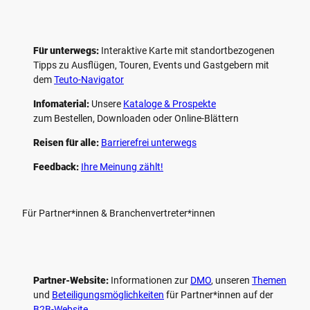
Für unterwegs:
Interaktive Karte mit standort­bezogenen
Tipps zu Ausflügen, Touren, Events und Gastgebern mit
dem
Teuto-Navigator
Infomaterial:
Unsere
Kataloge & Prospekte
zum Bestellen, Downloaden oder Online-Blättern
Reisen für alle:
Barrierefrei unterwegs
Feedback:
Ihre Meinung zählt!
Für Partner*innen & Branchenvertreter*innen
Partner-Website:
Informationen zur
DMO
, unseren ­
Themen
und
Beteiligungs­möglichkeiten
für Partner*innen auf der
B2B-Website