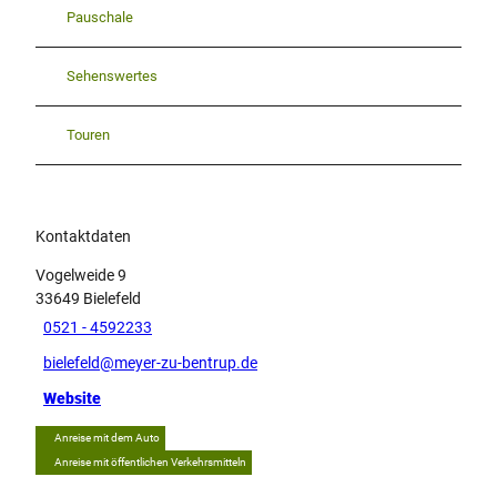
Pauschale
Sehenswertes
Touren
Kontaktdaten
Vogelweide 9
33649
Bielefeld
0521 - 4592233
bielefeld@meyer-zu-bentrup.de
Website
Anreise mit dem Auto
Anreise mit öffentlichen Verkehrsmitteln