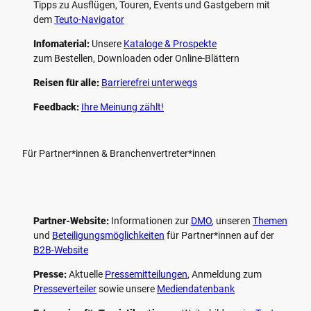
Tipps zu Ausflügen, Touren, Events und Gastgebern mit
dem
Teuto-Navigator
Infomaterial:
Unsere
Kataloge & Prospekte
zum Bestellen, Downloaden oder Online-Blättern
Reisen für alle:
Barrierefrei unterwegs
Feedback:
Ihre Meinung zählt!
Für Partner*innen & Branchenvertreter*innen
Partner-Website:
Informationen zur
DMO
, unseren ­
Themen
und
Beteiligungs­möglichkeiten
für Partner*innen auf der
B2B-Website
Presse:
Aktuelle
Pressemitteilungen
, Anmeldung zum
Presseverteiler
sowie unsere
Mediendatenbank