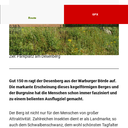
GPX
Route
0:38 h
1,71 km
© Kulturland Kreis Höxter, Katja Krajewski |
© Kulturland Kreis Höxter, Katja Krajewski |
84 m
91 m
CC-BY-SA
CC-BY-SA
243 m
314 m
71 m
Start: Parkplatz am Desenberg
Ziel: Parkplatz am Desenberg
© Kulturland Kreis Höxter, Katja Krajewski |
CC-BY-SA
Gut 150 m ragt der Desenberg aus der Warburger Börde auf.
Die markante Erscheinung dieses kegelförmigen Berges und
der Burgruine hat die Menschen schon immer fasziniert und
zu einem belienten Ausflugziel gemacht.
Der Berg ist nicht nur für den Menschen von großer
Attraktivität. Zahlreichen Insekten dient er als Landmarke, so
auch dem Schwalbenschwanz, dem wohl schönsten Tagfalter