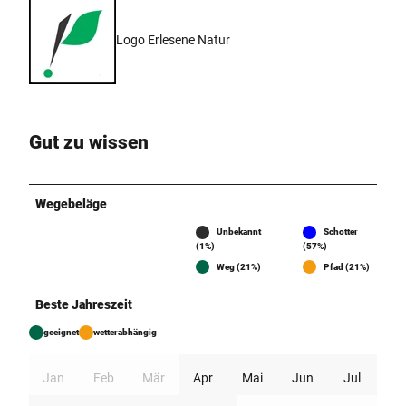
Logo Erlesene Natur
Gut zu wissen
Wegebeläge
Unbekannt
Schotter
(1%)
(57%)
Weg (21%)
Pfad (21%)
Beste Jahreszeit
geeignet
wetterabhängig
Jan
Feb
Mär
Apr
Mai
Jun
Jul