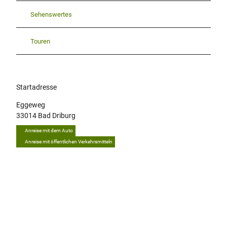
Sehenswertes
Touren
Startadresse
Eggeweg
33014
Bad Driburg
Anreise mit dem Auto
Anreise mit öffentlichen Verkehrsmitteln