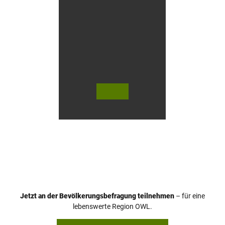
u
s
e
n
© Te
© Te
utob
utob
urger
urger
Wald
Wald
Touri
Touri
smus
smus
/ D. K
/ D. K
etz
etz
Jetzt an der Bevölkerungsbefragung teilnehmen
– für eine
lebenswerte Region OWL.