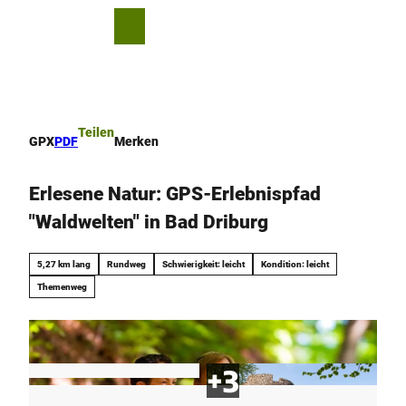
Z
u
T
Merkzettel
Suche
Menü
m
e
I
i
n
l
h
e
a
n
Teilen
GPX
PDF
Merken
l
t
Erlesene Natur: GPS-Erlebnispfad
"Waldwelten" in Bad Driburg
5,27 km lang
Rundweg
Schwierigkeit: leicht
Kondition: leicht
Themenweg