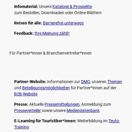
Infomaterial:
Unsere
Kataloge & Prospekte
zum Bestellen, Downloaden oder Online-Blättern
Reisen für alle:
Barrierefrei unterwegs
Feedback:
Ihre Meinung zählt!
Für Partner*innen & Branchenvertreter*innen
Partner-Website:
Informationen zur
DMO
, unseren ­
Themen
und
Beteiligungs­möglichkeiten
für Partner*innen auf der
B2B-Website
Presse:
Aktuelle
Pressemitteilungen
, Anmeldung zum
Presseverteiler
sowie unsere
Mediendatenbank
E-Learning für Touristiker*innen:
Weiterbildung im
Teuto-
Training