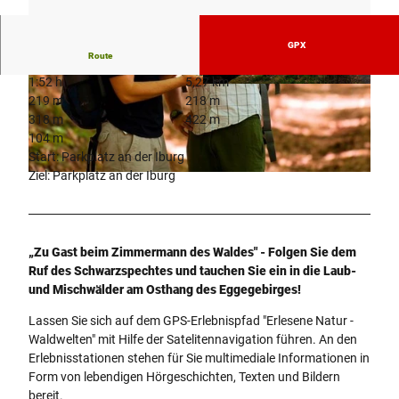
GPX
Route
1:52 h
5,27 km
© F. Grawe, Kulturland Kreis Höxter, c/o GfW i
219 m
218 m
m Kreis Höxter mbH
318 m
422 m
104 m
Start: Parkplatz an der Iburg
Ziel: Parkplatz an der Iburg
© Frank Grawe, Kulturland Kreis Höxter, c/o GfW im Kreis Höxter mbH
„Zu Gast beim Zimmermann des Waldes" - Folgen Sie dem
Ruf des Schwarzspechtes und tauchen Sie ein in die Laub-
und Mischwälder am Osthang des Eggegebirges!
Lassen Sie sich auf dem GPS-Erlebnispfad "Erlesene Natur -
Waldwelten" mit Hilfe der Satelitennavigation führen. An den
Erlebnisstationen stehen für Sie multimediale Informationen in
Form von lebendigen Hörgeschichten, Texten und Bildern
bereit.