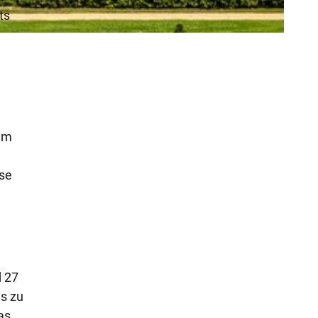
ts
imm
n
ese
d 27
es zu
as