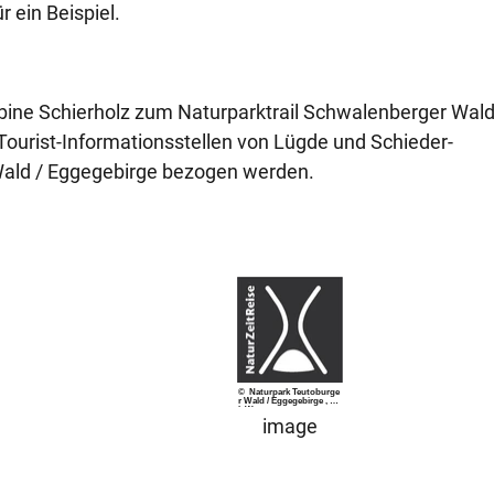
 ein Beispiel.
bine Schierholz zum Naturparktrail Schwalenberger Wald
 Tourist-Informationsstellen von Lügde und Schieder-
ald / Eggegebirge bezogen werden.
© Naturpark Teutoburge
r Wald / Eggegebirge , Dir
k Watermann
image