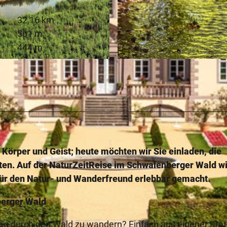
32,16 km
561 m
444 m
© Teutoburger Wald Tourismus, D. Ketz |
CC-BY-SA
 Körper und Geist; heute möchten wir Sie einladen, die
ten. Auf der NaturZeitReise im Schwalenberger Wald wi
 für den Natur- und Wanderfreund erlebbar gemacht.
berger Wald
ag durch den Wald zu wandern? Einfach aus eigener Kraf