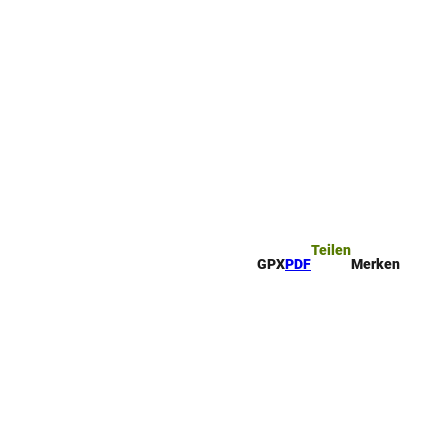
ttel
che
Teilen
GPX
PDF
Merken