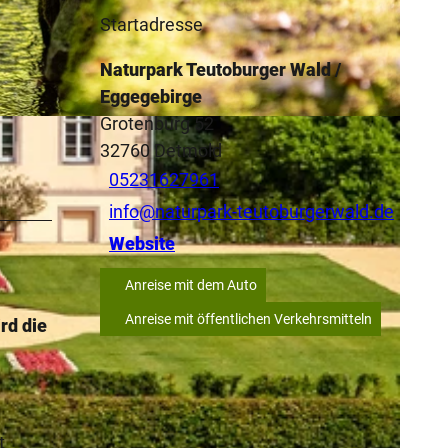
Startadresse
Naturpark Teutoburger Wald /
Eggegebirge
Grotenburg 52
32760
Detmold
05231627961
info@naturpark-teutoburgerwald.de
Website
Anreise mit dem Auto
Anreise mit öffentlichen Verkehrsmitteln
rd die
t