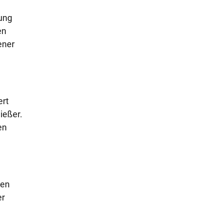
ung
en
ener
ert
ießer.
en
ten
er