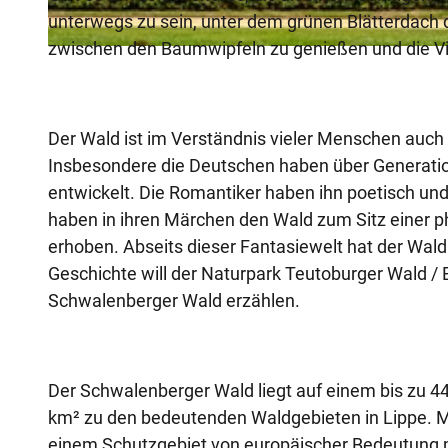
unterwegs zu sein, unter dem grünen Blätterdach di
zwischen den Baumwipfeln zu genießen und die Vi
© Rüdiger Haase |
CC-BY-SA
Der Wald ist im Verständnis vieler Menschen auch 
Insbesondere die Deutschen haben über Generati
entwickelt. Die Romantiker haben ihn poetisch und
haben in ihren Märchen den Wald zum Sitz einer 
erhoben. Abseits dieser Fantasiewelt hat der Wal
Geschichte will der Naturpark Teutoburger Wald /
Schwalenberger Wald erzählen.
Der Schwalenberger Wald liegt auf einem bis zu 4
km² zu den bedeutenden Waldgebieten in Lippe. Mar
einem Schutzgebiet von europäischer Bedeutung m