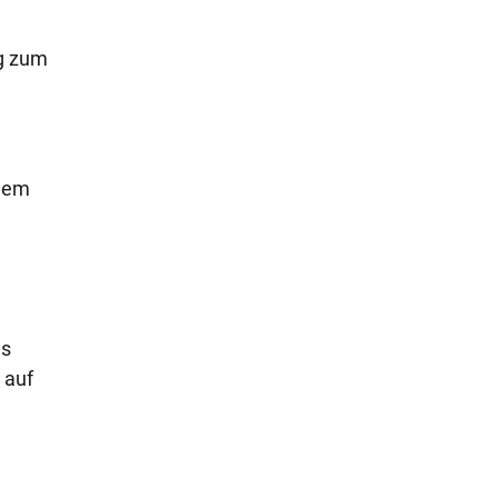
ng zum
 dem
es
 auf