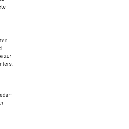
ete
lten
d
e zur
nters.
edarf
er