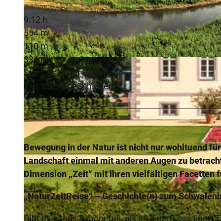
9:12 h
554 m
110 m
334 m
© Naturpark Teutoburger Wald / Eggegebirge |
CC-BY-SA
Start: Bahnhof Schieder
Ziel: Bahnhof Schieder
Bewegung in der Natur ist nicht nur wohltuend für
Landschaft einmal mit anderen Augen zu betrach
Dimension „Zeit“ mit ihren vielfältigen Facetten
„NaturZeitReise“ – Geschichte(n) zum Schwalen
Gibt es etwas Schöneres, als an einem sonnigen T