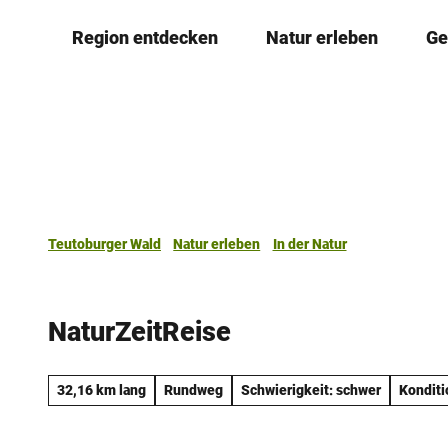
Z
Region entdecken
Natur erleben
Ge
u
m
I
n
h
a
l
t
Teutoburger Wald
Natur erleben
In der Natur
NaturZeitReise
32,16 km lang
Rundweg
Schwierigkeit: schwer
Konditi