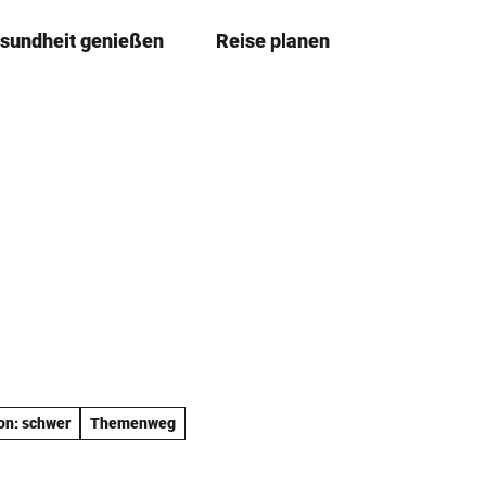
sundheit genießen
Reise planen
T
Merkze
Su
e
i
l
e
n
on: schwer
Themenweg