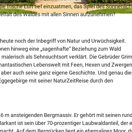
e frische Luft tief einzuatmen, das Spiel des Sonnenlich
elfalt des Waldes mit allen Sinnen aufzunehmen?
heute noch der Inbegriff von Natur und Urwüchsigkeit.
onen hinweg eine „sagenhafte“ Beziehung zum Wald
 malerisch als Sehnsuchtsort verklärt. Die Gebrüder Gr
phantastischen Lebenswelt mit Feen, Hexen und Zwerge
d aber auch seine ganz eigene Geschichte. Und genau di
 Eggegebirge mit seiner NaturZeitReise durch den
46 m ansteigenden Bergmassiv. Er gehört mit seinen run
kant ist sein über 70-prozentiger Laubwaldanteil, der 
acht. Auf dem Bergrücken liegt ein ehemaliges Moor, d