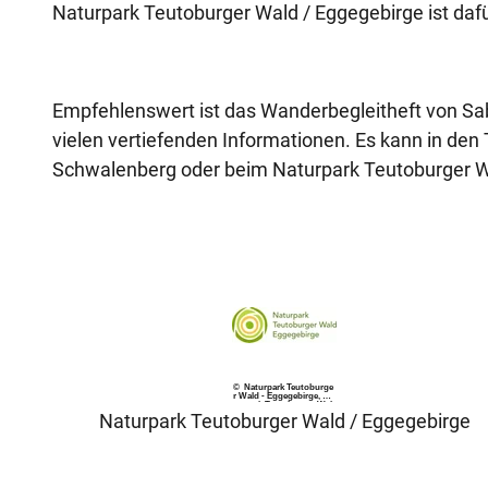
Naturpark Teutoburger Wald / Eggegebirge ist dafür
Empfehlenswert ist das Wanderbegleitheft von Sa
vielen vertiefenden Informationen. Es kann in den
Schwalenberg oder beim Naturpark Teutoburger W
© Naturpark Teutoburge
r Wald - Eggegebirge, Na
turpark Teutoburger Wal
d / Eggegebirge |
Naturpark Teutoburger Wald / Eggegebirge
CC-BY-NC-ND