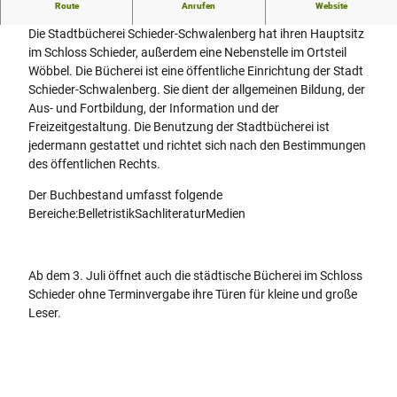
Unsere Bücherei bietet für jeden Leser eine große Auswahl.
Route
Anrufen
Website
Die Stadtbücherei Schieder-Schwalenberg hat ihren Hauptsitz
im Schloss Schieder, außerdem eine Nebenstelle im Ortsteil
Wöbbel. Die Bücherei ist eine öffentliche Einrichtung der Stadt
Schieder-Schwalenberg. Sie dient der allgemeinen Bildung, der
Aus- und Fortbildung, der Information und der
Freizeitgestaltung. Die Benutzung der Stadtbücherei ist
jedermann gestattet und richtet sich nach den Bestimmungen
des öffentlichen Rechts.
Der Buchbestand umfasst folgende
Bereiche:BelletristikSachliteraturMedien
Ab dem 3. Juli öffnet auch die städtische Bücherei im Schloss
Schieder ohne Terminvergabe ihre Türen für kleine und große
Leser.