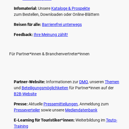
Infomaterial:
Unsere
Kataloge & Prospekte
zum Bestellen, Downloaden oder Online-Blättern
Reisen für alle:
Barrierefrei unterwegs
Feedback:
Ihre Meinung zählt!
Für Partner*innen & Branchenvertreter*innen
Partner-Website:
Informationen zur
DMO
, unseren ­
Themen
und
Beteiligungs­möglichkeiten
für Partner*innen auf der
B2B-Website
Presse:
Aktuelle
Pressemitteilungen
, Anmeldung zum
Presseverteiler
sowie unsere
Mediendatenbank
E-Learning für Touristiker*innen:
Weiterbildung im
Teuto-
Training