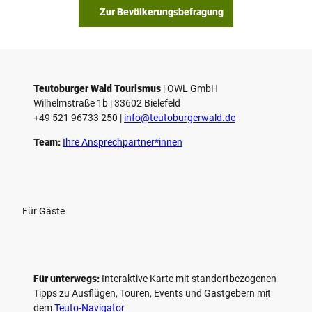
s
Zur Bevölkerungsbefragung
p
i
e
l
e
Teutoburger Wald Tourismus
| ­OWL GmbH
Wilhelmstraße 1b | ­33602 Bielefeld
n
+49 521 96733 250 |
­info@teutoburgerwald.de
Team:
Ihre Ansprechpartner*innen
Für Gäste
Für unterwegs:
Interaktive Karte mit standort­bezogenen
Tipps zu Ausflügen, Touren, Events und Gastgebern mit
dem
Teuto-Navigator