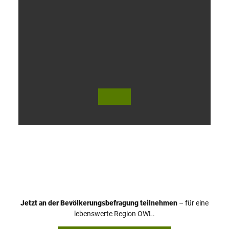
V
i
d
e
o
Jetzt an der Bevölkerungsbefragung teilnehmen
– für eine
a
© Teutoburger Wald Tourismus / P. Gawandtka
© T. Goedeck
lebenswerte Region OWL.
b