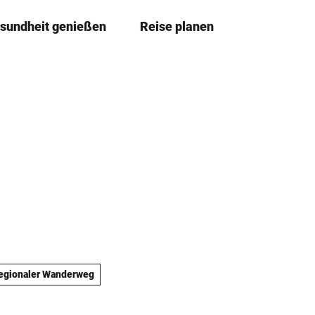
sundheit genießen
Reise planen
T
Merkze
Su
e
i
l
e
n
egionaler Wanderweg