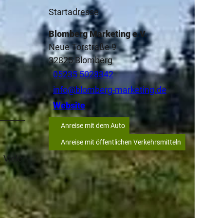
Startadresse
Blomberg Marketing e.V.
Neue Torstraße 9
32825
Blomberg
05235 5028342
info@blomberg-marketing.de
Website
Anreise mit dem Auto
Anreise mit öffentlichen Verkehrsmitteln
 Viele