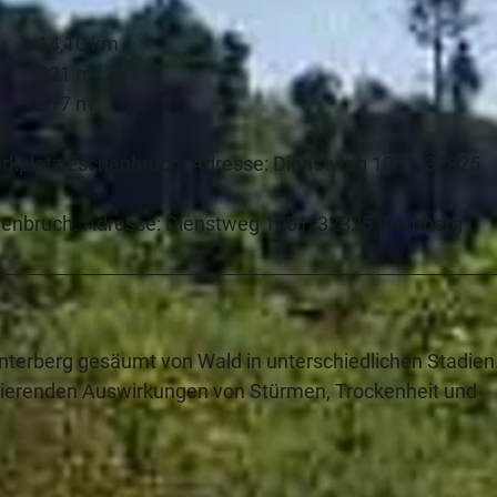
14,10 km
321 m
417 m
parkplatz Eschenbruch. Adresse: Dienstweg 1001, 32825
Eschenbruch. Adresse: Dienstweg 1001, 32825 Blomberg
erberg gesäumt von Wald in unterschiedlichen Stadien.
avierenden Auswirkungen von Stürmen, Trockenheit und