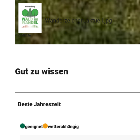
© keky |
CC-BY-SA
Wanderzeichen_aktuell.jpg
©
CC-BY-SA
©
CC-BY-SA
Gut zu wissen
Beste Jahreszeit
geeignet
wetterabhängig