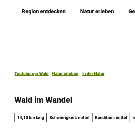
Z
Region entdecken
Natur erleben
Ge
u
m
I
n
h
a
l
t
Teutoburger Wald
Natur erleben
In der Natur
Wald im Wandel
14,10 km lang
Schwierigkeit: mittel
Kondition: mittel
r