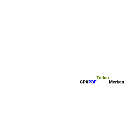
ttel
che
Teilen
GPX
PDF
Merken