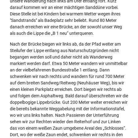
unsere Wanderung nach links am Ufer entlang fort. Kurz
darauf kommen wir an einer mächtigen Sanddüne vorbei.
Diese Stelle ist bei Kindern bei warmem Wetter wegen ihres
"Sandstrands" als Badeplatz sehr beliebt. Rund 80 Meter
danach erreichen wir eine Brücke, an der sowohl unser Weg
als auch die Lippe die „B 1 neu“ unterqueren.
Nach der Brücke biegen wir links ab, da der Pfad weiter am
Steilufer der Lippe entlang aus Naturschutzgründen nicht
begangen werden soll und daher nicht als Wanderweg
markiert werden darf. Etwa 50 Meter wandern wir unmittelbar
an der vielbefahrenen Bundesstraße 1 entlang. Dann
schwenken wir nach rechts und wandern für rund 700 Meter
auf dem breiten Sandweg/Reitweg (Neuhäuser Weg), bis wir
einen kleinen Parkplatz erreichen. Dort biegen wir rechts ab
und folgen dem Asphaltweg. Bald darauf überschreiten wir die
doppelbogige Lippebrücke. Gut 200 Meter weiter erreichen wir
die bereits bekannte Weggabelung mit der Informationstafel,
wo wir uns links halten. Nach Passieren der Unterführung
sehen wir zur Rechten wieder den Reiterhof und zur Linken
das von einem weißen Zaun umgebene Areal des „Schlosses“.
Dort, wo der weiße Zaun endet, schwenken wir rechts in den