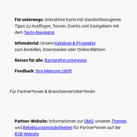
Für unterwegs:
Interaktive Karte mit standort­bezogenen
Tipps zu Ausflügen, Touren, Events und Gastgebern mit
dem
Teuto-Navigator
Infomaterial:
Unsere
Kataloge & Prospekte
zum Bestellen, Downloaden oder Online-Blättern
Reisen für alle:
Barrierefrei unterwegs
Feedback:
Ihre Meinung zählt!
Für Partner*innen & Branchenvertreter*innen
Partner-Website:
Informationen zur
DMO
, unseren ­
Themen
und
Beteiligungs­möglichkeiten
für Partner*innen auf der
B2B-Website