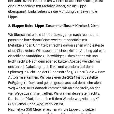
der Jahreszahl 1992 treffen wir erneut auf eine Brücke; es ist
eine Betonbrücke mit Metallgeländer, die die Lippe
überspannt. Links sehen wir die Mündung der Beke in die
Lippe.
2. Etappe: Beke-Lippe-Zusammenfluss – Kirche: 3,2 km
Wir überschreiten die Lippebrücke, gehen nach rechts und
passieren kurz darauf eine zweite Betonbrücke mit
Metallgeländer. Unmittelbar rechts davon sehen wir die Reste
eines Stauwehrs. Wir haben nun einen kleinen Anstieg auf eine
eiszeitliche Sanddüne zu bewältigen. Oben halten wir uns
leicht rechts. Nach dem ebenso kurzen Abstieg wenden wir
uns an der Gabelung nach links und wandern auf dem
Splittweg in Richtung der Bundesstraße („B 1 neu“), die wir am
Autolärm erkennen. Wir passieren die 2024 fertiggestellte
Fußgängerbrücke und gehen geradeaus auf dem schmalen
Weg weiter. Kurz danach kommen wir an eine Stelle, an der
vier Wege zusammentreffen. Wir wählen den ersten rechts.
Das ist der Pfad, der auch mit dem Wanderwegzeichen „X“
(X4: Diemel-Lippe-Weg) markiert ist.
Nach etwa 350 Meter erreichen wir die Lippe und setzen