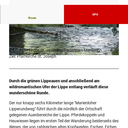
GPX
Route
1:30 h
5,80 km
© Verkehrsverein Paderborn e.V., K. Schäfer |
© Verkehrsverein Paderborn e.V., K. Schäfer |
7 m
8 m
CC-BY
CC-BY
119 m
126 m
7 m
Start: Pfarrkirche St. Joseph in Paderborn-Marienloh
Ziel: Pfarrkirche St. Joseph
© Verkehrsverein Paderborn e.V., K. Schäfer |
CC-BY
Durch die grünen Lippeauen und anschließend am
wildromantischen Ufer der Lippe entlang verläuft diese
wunderschöne Runde.
Der nur knapp sechs Kilometer lange "Marienloher
Lipperundweg" führt durch die nördlich der Ortschaft
gelegenen Auenbereiche der Lippe. Pferdekoppeln und
Heuwiesen liegen im ersten Teil der Wanderung beiderseits des
Weges, der von zahlreichen alten Kopfweiden, Eschen, Eichen