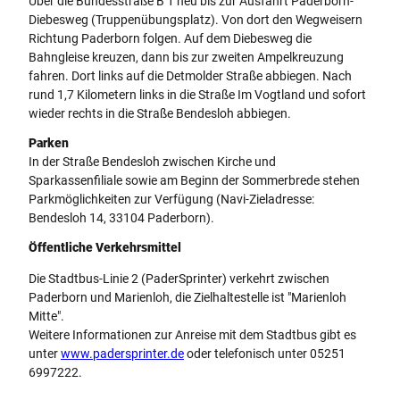
Über die Bundesstraße B 1 neu bis zur Ausfahrt Paderborn-
Diebesweg (Truppenübungsplatz). Von dort den Wegweisern
Richtung Paderborn folgen. Auf dem Diebesweg die
Bahngleise kreuzen, dann bis zur zweiten Ampelkreuzung
fahren. Dort links auf die Detmolder Straße abbiegen. Nach
rund 1,7 Kilometern links in die Straße Im Vogtland und sofort
wieder rechts in die Straße Bendesloh abbiegen.
Parken
In der Straße Bendesloh zwischen Kirche und
Sparkassenfiliale sowie am Beginn der Sommerbrede stehen
Parkmöglichkeiten zur Verfügung (Navi-Zieladresse:
Bendesloh 14, 33104 Paderborn).
Öffentliche Verkehrsmittel
Die Stadtbus-Linie 2 (PaderSprinter) verkehrt zwischen
Paderborn und Marienloh, die Zielhaltestelle ist "Marienloh
Mitte".
Weitere Informationen zur Anreise mit dem Stadtbus gibt es
unter
www.padersprinter.de
oder telefonisch unter 05251
6997222.