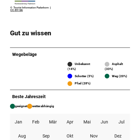
© Tourist Information Paderborn |
CC-BY-SA
Gut zu wissen
Wegebeläge
Unbekannt
Asphalt
(14%)
(33%)
Schotter (5%)
Weg (20%)
Pfad (28%)
Beste Jahreszeit
geeignet
wetterabhängig
Jan
Feb
Mär
Apr
Mai
Jun
Jul
Aug
Sep
Okt
Nov
Dez