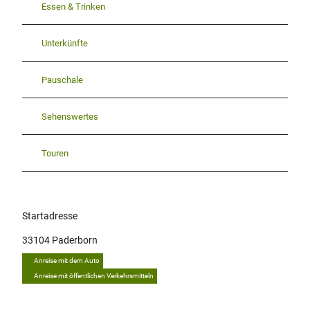
Essen & Trinken
Unterkünfte
Pauschale
Sehenswertes
Touren
Startadresse
33104
Paderborn
Anreise mit dem Auto
Anreise mit öffentlichen Verkehrsmitteln