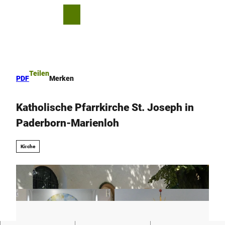
Z
u
T
Merkzettel
Suche
Menü
m
e
I
i
n
l
h
e
a
n
Teilen
PDF
Merken
l
t
Katholische Pfarrkirche St. Joseph in
Paderborn-Marienloh
Kirche