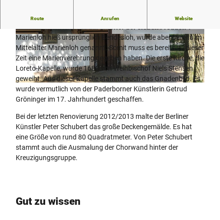
Die dem heiligen Joseph geweihte Pfarrkirche ist zugleich
Route
Anrufen
Website
Marienwallfahrtskirche zur „Mutter der sieben Freuden“.
Marienloh hieß ursprünglich Bendesloh, wurde aber bereits im
© Verkehrsverein Paderborn e.V., K. H. Schäfer |
© Verkehrsverein Paderborn e.V., K. H. Schäfer |
CC-BY-SA
CC-BY-SA
Mittelalter Marienloh genannt. Somit muss es bereits zu dieser
Zeit eine Marienverehrung gegeben haben. Die erste Kirche, die
Loreto-Kapelle, wurde 1680 von Weihbischof Niels Stensen
geweiht. Aus dieser Kapelle stammt auch das Gnadenbild. Es
© Verkehrsverein Paderborn e.V., K. H. Schäfer |
CC-BY-SA
wurde vermutlich von der Paderborner Künstlerin Getrud
Gröninger im 17. Jahrhundert geschaffen.
Bei der letzten Renovierung 2012/2013 malte der Berliner
Künstler Peter Schubert das große Deckengemälde. Es hat
eine Größe von rund 80 Quadratmeter. Von Peter Schubert
stammt auch die Ausmalung der Chorwand hinter der
Kreuzigungsgruppe.
Gut zu wissen