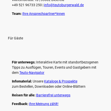
n
+49 521 96733 250 |
­info@teutoburgerwald.de
Team:
Ihre Ansprechpartner*innen
Für Gäste
Für unterwegs:
Interaktive Karte mit standort­bezogenen
Tipps zu Ausflügen, Touren, Events und Gastgebern mit
dem
Teuto-Navigator
Infomaterial:
Unsere
Kataloge & Prospekte
zum Bestellen, Downloaden oder Online-Blättern
Reisen für alle:
Barrierefrei unterwegs
Feedback:
Ihre Meinung zählt!