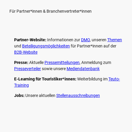
Für Partner*innen & Branchenvertreter*innen
Partner-Website:
Informationen zur
DMO
, unseren ­
Themen
und
Beteiligungs­möglichkeiten
für Partner*innen auf der
B2B-Website
Presse:
Aktuelle
Pressemitteilungen
, Anmeldung zum
Presseverteiler
sowie unsere
Mediendatenbank
E-Learning für Touristiker*innen:
Weiterbildung im
Teuto-
Training
Jobs:
Unsere aktuellen
Stellenausschreibungen
F
P
Y
I
a
i
o
n
c
n
u
s
e
t
t
t