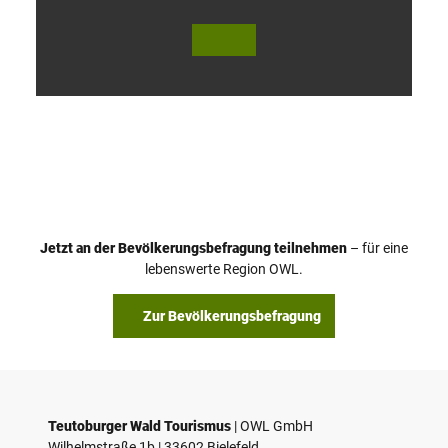
V
i
d
e
o
Jetzt an der Bevölkerungsbefragung teilnehmen
– für eine
a
© Teutoburger Wald Tourismus / P. Gawandtka
© T. Goedeck
lebenswerte Region OWL.
b
s
Zur Bevölkerungsbefragung
p
i
e
l
e
Teutoburger Wald Tourismus
| ­OWL GmbH
Wilhelmstraße 1b | ­33602 Bielefeld