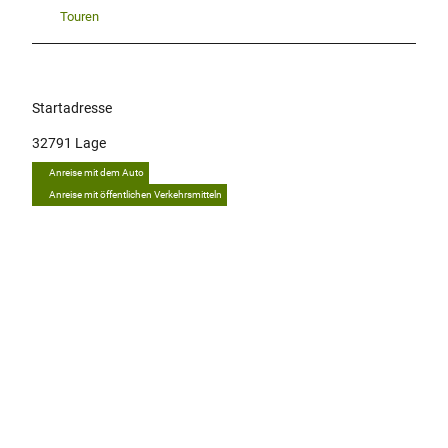
Touren
Startadresse
32791
Lage
Anreise mit dem Auto
Anreise mit öffentlichen Verkehrsmitteln