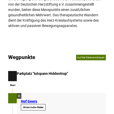
r
von der Deutschen Herzstiftung e.V. zusammengestellt
-
wurden, bieten diese Messpunkte einen zusätzlichen
e
gesundheitlichen Mehrwert. Das therapeutische Wandern
g
dient der Kräftigung des Herz-Kreislaufsystems sowie des
g
aktiven und passiven Bewegungsapparates.
e
-
t
e
u
t
Wegpunkte
Auf der Karte anschauen
o
b
u
Parkplatz "Iutspann Hiddentrup"
r
Start
g
Start
e
r
©
-
Hof Geers
w
Historische Stätte
a
l