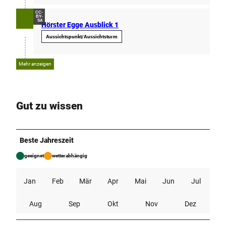
d
CC-
BY-
-
SA
Hörster Egge Ausblick 1
t
Aussichtspunkt/Aussichtsturm
o
u
r
Mehr anzeigen
i
s
m
Gut zu wissen
u
s
-
d
Beste Jahreszeit
-
geeignet
wetterabhängig
k
e
t
Jan
Feb
Mär
Apr
Mai
Jun
Jul
z
-
Aug
Sep
Okt
Nov
Dez
0
0