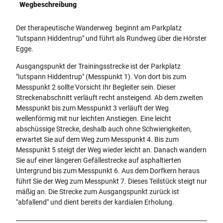
Wegbeschreibung
5
-
j
Der therapeutische Wanderweg beginnt am Parkplatz
p
"Iutspann Hiddentrup" und führt als Rundweg über die Hörster
g
Egge.
.
Ausgangspunkt der Trainingsstrecke ist der Parkplatz
j
"Iutspann Hiddentrup" (Messpunkt 1). Von dort bis zum
p
Messpunkt 2 sollte Vorsicht Ihr Begleiter sein. Dieser
g
Streckenabschnitt verläuft recht ansteigend. Ab dem zweiten
Messpunkt bis zum Messpunkt 3 verläuft der Weg
wellenförmig mit nur leichten Anstiegen. Eine leicht
abschüssige Strecke, deshalb auch ohne Schwierigkeiten,
erwartet Sie auf dem Weg zum Messpunkt 4. Bis zum
Messpunkt 5 steigt der Weg wieder leicht an. Danach wandern
Sie auf einer längeren Gefällestrecke auf asphaltierten
Untergrund bis zum Messpunkt 6. Aus dem Dorfkern heraus
führt Sie der Weg zum Messpunkt 7. Dieses Teilstück steigt nur
mäßig an. Die Strecke zum Ausgangspunkt zurück ist
"abfallend" und dient bereits der kardialen Erholung.