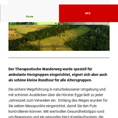
GPX
Route
1:45 h
5,31 km
© Thevis, Thevis |
CC-BY-SA
© Thevis, Thevis |
CC-BY-SA
94 m
94 m
136 m
219 m
83 m
Start: Parkplatz "Iutspann Hiddentrup"
l
a
g
Der Therapeutische Wanderweg wurde speziell für
e
ambulante Herzgruppen eingerichtet, eignet sich aber auch
-
als schöne kleine Rundtour für alle Altersgruppen.
h
o
Die sichere Wegeführung in naturbelassener Umgebung und
e
mit schönen Ausblicken über die Hörster Egge lädt zu jeder
r
Jahreszeit zum Verweilen ein. Entlang des Weges wurden für
s
Sie sieben Messpunkte eingerichtet, damit Sie den Puls
t
kontrollieren können. Mit wertvollen Gesundheitstipps rund
e
um Bewegung und ein gesundes Herz-Kreislaufsystem, die