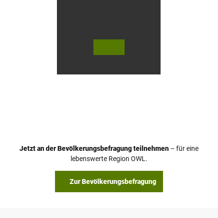
© Te
© Te
utob
utob
urger
urger
Wald
Wald
Touri
Touri
smus
smus
/ D. K
/ D. K
etz
etz
Jetzt an der Bevölkerungsbefragung teilnehmen
– für eine
lebenswerte Region OWL.
Zur Bevölkerungsbefragung