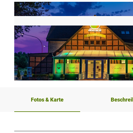
© Wasili Schamin |
CC-BY-SA
Fotos & Karte
Beschre