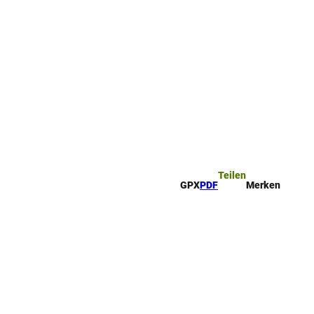
ttel
che
Teilen
GPX
PDF
Merken