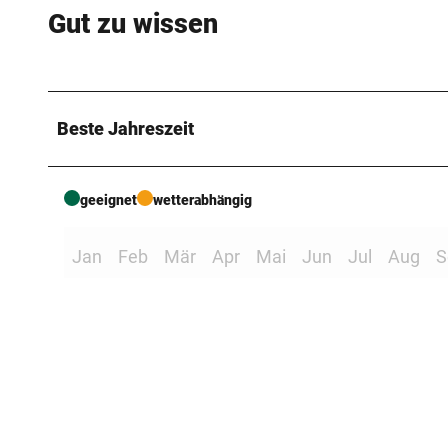
Gut zu wissen
Beste Jahreszeit
geeignet
wetterabhängig
Jan
Feb
Mär
Apr
Mai
Jun
Jul
Aug
S