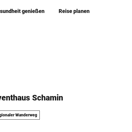
sundheit genießen
Reise planen
T
Merkze
Su
e
i
l
e
n
enthaus Schamin
gionaler Wanderweg