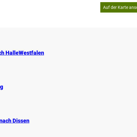
Auf der Karte an
ch HalleWestfalen
eg
nach Dissen