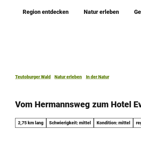
Z
Region entdecken
Natur erleben
Ge
u
m
I
n
h
a
l
t
Teutoburger Wald
Natur erleben
In der Natur
Vom Hermannsweg zum Hotel Ev
2,75 km lang
Schwierigkeit: mittel
Kondition: mittel
re