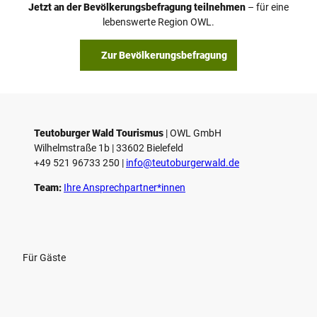
Jetzt an der Bevölkerungsbefragung teilnehmen
– für eine
a
© Teutoburger Wald Tourismus / P. Gawandtka
© T. Goedeck
lebenswerte Region OWL.
b
s
Zur Bevölkerungsbefragung
p
i
e
l
e
Teutoburger Wald Tourismus
| ­OWL GmbH
Wilhelmstraße 1b | ­33602 Bielefeld
n
+49 521 96733 250 |
­info@teutoburgerwald.de
Team:
Ihre Ansprechpartner*innen
Für Gäste