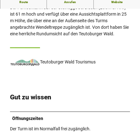
Fernsehturm Steinegge
Route
Anrufen
Website
Der Fernsehturm auf der Steinegge bei Dissen (266m ü. NN.)
ist 61 m hoch und verfügt über eine Aussichtsplattform in 25
m Höhe, die über eine an der Außenseite des Turms
angebrachte Wendeltreppe zugänglich ist. Von dort haben Sie
eine herrliche Rundumsicht auf den Teutoburger Wald.
Teutoburger Wald Tourismus
Gut zu wissen
Öffnungszeiten
Der Turm ist im Normalfall frei zugänglich.