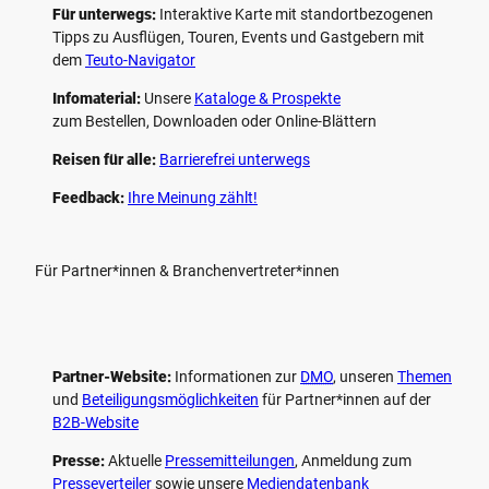
Für unterwegs:
Interaktive Karte mit standort­bezogenen
Tipps zu Ausflügen, Touren, Events und Gastgebern mit
dem
Teuto-Navigator
Infomaterial:
Unsere
Kataloge & Prospekte
zum Bestellen, Downloaden oder Online-Blättern
Reisen für alle:
Barrierefrei unterwegs
Feedback:
Ihre Meinung zählt!
Für Partner*innen & Branchenvertreter*innen
Partner-Website:
Informationen zur
DMO
, unseren ­
Themen
und
Beteiligungs­möglichkeiten
für Partner*innen auf der
B2B-Website
Presse:
Aktuelle
Pressemitteilungen
, Anmeldung zum
Presseverteiler
sowie unsere
Mediendatenbank