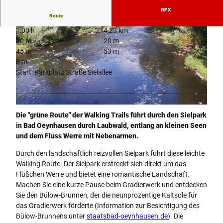
GPX
Route
1:00 h
4,23 km
20 m
20 m
45 m
53 m
8 m
Start: Parkplatz Straße Sielallee
© Peter Hübbe, Peter Hübbe
© Staatsbad Bad Oeynhausen GmbH, Sebastian Menacher
Die "grüne Route" der Walking Trails führt durch den Sielpark
in Bad Oeynhausen durch Laubwald, entlang an kleinen Seen
und dem Fluss Werre mit Nebenarmen.
Durch den landschaftlich reizvollen Sielpark führt diese leichte
Walking Route. Der Sielpark erstreckt sich direkt um das
Flüßchen Werre und bietet eine romantische Landschaft.
Machen Sie eine kurze Pause beim Gradierwerk und entdecken
Sie den Bülow-Brunnen, der die neunprozentige Kaltsole für
das Gradierwerk förderte (Information zur Besichtigung des
Bülow-Brunnens unter
staatsbad-oeynhausen.de
). Die