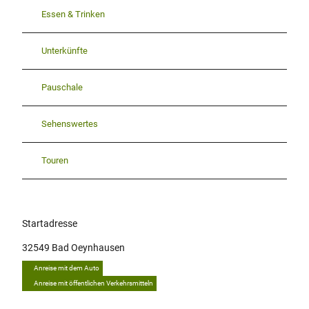
Essen & Trinken
Unterkünfte
Pauschale
Sehenswertes
Touren
Startadresse
32549
Bad Oeynhausen
Anreise mit dem Auto
Anreise mit öffentlichen Verkehrsmitteln