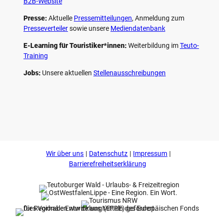
B2B-Website
Presse:
Aktuelle
Pressemitteilungen
, Anmeldung zum
Presseverteiler
sowie unsere
Mediendatenbank
E-Learning für Touristiker*innen:
Weiterbildung im
Teuto-
Training
Jobs:
Unsere aktuellen
Stellenausschreibungen
F
P
Y
I
a
i
o
n
c
n
u
s
e
t
t
t
b
e
u
a
o
r
b
g
Wir über uns
Datenschutz
Impressum
o
e
e
r
k
s
a
Barrierefreiheitserklärung
t
m