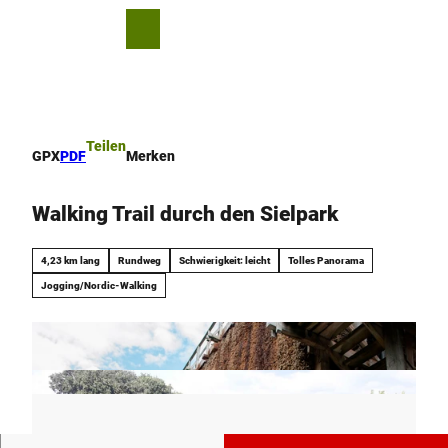
Z
u
T
Merkzettel
Suche
Menü
m
e
I
i
n
l
h
e
a
n
Teilen
GPX
PDF
Merken
l
t
Walking Trail durch den Sielpark
4,23 km lang
Rundweg
Schwierigkeit: leicht
Tolles Panorama
Jogging/Nordic-Walking