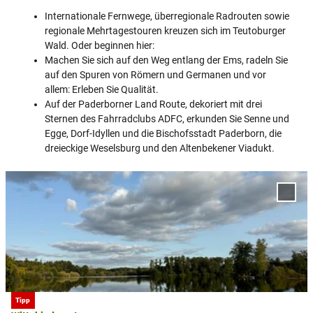
Internationale Fernwege, überregionale Radrouten sowie
regionale Mehrtagestouren kreuzen sich im Teutoburger
Wald. Oder beginnen hier:
Machen Sie sich auf den Weg entlang der Ems, radeln Sie
auf den Spuren von Römern und Germanen und vor
allem: Erleben Sie Qualität.
Auf der Paderborner Land Route, dekoriert mit drei
Sternen des Fahrradclubs ADFC, erkunden Sie Senne und
Egge, Dorf-Idyllen und die Bischofsstadt Paderborn, die
dreieckige Weselsburg und den Altenbekener Viadukt.
D
e
'Witte
t
zur M
hinzu
a
i
l
s
e
i
Maria Hecker |
CC-BY-SA
Tipp
t