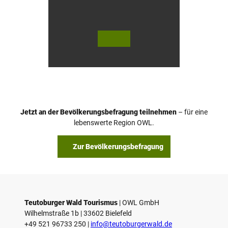
© Te
© Te
utob
utob
urger
urger
Wald
Wald
Touri
Touri
smus
smus
/ P. Ga
/ D. K
wand
etz
tka
Jetzt an der Bevölkerungsbefragung teilnehmen
– für eine
lebenswerte Region OWL.
Zur Bevölkerungsbefragung
Teutoburger Wald Tourismus
| ­OWL GmbH
Wilhelmstraße 1b | ­33602 Bielefeld
+49 521 96733 250 |
­info@teutoburgerwald.de