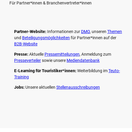
Für Partner*innen & Branchenvertreter*innen
Partner-Website:
Informationen zur
DMO
, unseren ­
Themen
und
Beteiligungs­möglichkeiten
für Partner*innen auf der
B2B-Website
Presse:
Aktuelle
Pressemitteilungen
, Anmeldung zum
Presseverteiler
sowie unsere
Mediendatenbank
E-Learning für Touristiker*innen:
Weiterbildung im
Teuto-
Training
Jobs:
Unsere aktuellen
Stellenausschreibungen
F
P
Y
I
a
i
o
n
c
n
u
s
e
t
t
t
b
e
u
a
o
r
b
g