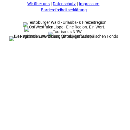
Wir über uns
Datenschutz
Impressum
o
e
e
r
k
s
a
Barrierefreiheitserklärung
t
m