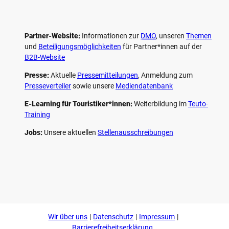
Partner-Website:
Informationen zur
DMO
, unseren ­
Themen
und
Beteiligungs­möglichkeiten
für Partner*innen auf der
B2B-Website
Presse:
Aktuelle
Pressemitteilungen
, Anmeldung zum
Presseverteiler
sowie unsere
Mediendatenbank
E-Learning für Touristiker*innen:
Weiterbildung im
Teuto-
Training
Jobs:
Unsere aktuellen
Stellenausschreibungen
F
P
Y
I
a
i
o
n
c
n
u
s
e
t
t
t
b
e
u
a
o
r
b
g
Wir über uns
Datenschutz
Impressum
o
e
e
r
k
s
a
Barrierefreiheitserklärung