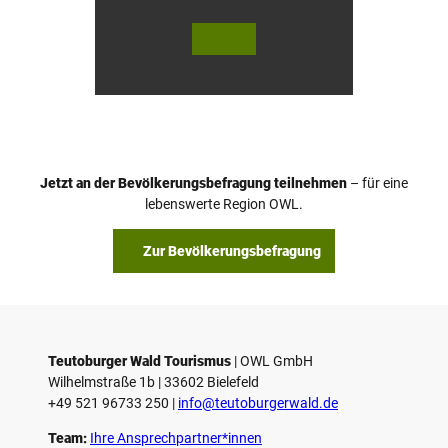
© Te
© Te
utob
utob
urger
urger
Wald
Wald
Touri
Touri
smus
smus
/ P. Ga
/ D. K
wand
etz
tka
Jetzt an der Bevölkerungsbefragung teilnehmen
– für eine
lebenswerte Region OWL.
Zur Bevölkerungsbefragung
Teutoburger Wald Tourismus
| ­OWL GmbH
Wilhelmstraße 1b | ­33602 Bielefeld
+49 521 96733 250 |
­info@teutoburgerwald.de
Team:
Ihre Ansprechpartner*innen