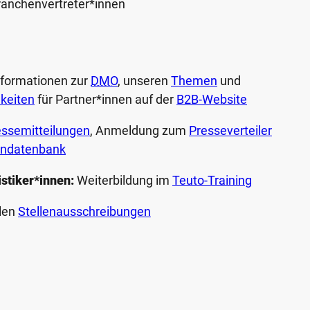
ranchenvertreter*innen
formationen zur
DMO
, unseren ­
Themen
und
hkeiten
für Partner*innen auf der
B2B-Website
essemitteilungen
, Anmeldung zum
Presseverteiler
ndatenbank
istiker*innen:
Weiterbildung im
Teuto-Training
len
Stellenausschreibungen