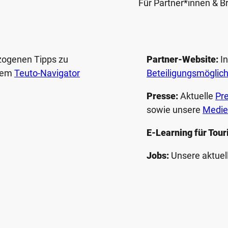
Für Partner*innen & B
ezogenen Tipps zu
Partner-Website:
In
 dem
Teuto-Navigator
Beteiligungs­möglic
Presse:
Aktuelle
Pr
n
sowie unsere
Medie
E-Learning für Tour
Jobs:
Unsere aktuel
F
P
Y
I
a
i
o
n
c
n
u
s
e
t
t
t