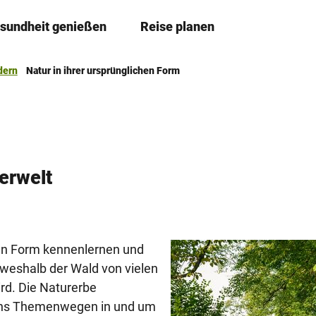
sundheit genießen
Reise planen
T
Merkzettel
Suche
e
i
ern
Natur in ihrer ursprünglichen Form
l
e
n
erwelt
chen Form kennenlernen und
, weshalb der Wald von vielen
rd. Die Naturerbe
echs Themenwegen in und um