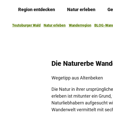
Z
Region entdecken
Natur erleben
Ge
u
m
I
Teutoburger Wald
Natur erleben
Wanderregion
BLOG-Wand
n
h
a
l
t
Die Naturerbe Wand
Wegetipp aus Altenbeken
Die Natur in ihrer ursprüngli
erleben ist mitunter ein Grund
Naturliebhabern aufgesucht wi
Wanderwelt vermittelt mit s