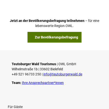
i
d
e
o
Jetzt an der Bevölkerungsbefragung teilnehmen
– für eine
a
© Teutoburger Wald Tourismus / P. Gawandtka
© T. Goedeck
lebenswerte Region OWL.
b
s
Zur Bevölkerungsbefragung
p
i
e
l
e
Teutoburger Wald Tourismus
| ­OWL GmbH
Wilhelmstraße 1b | ­33602 Bielefeld
n
+49 521 96733 250 |
­info@teutoburgerwald.de
Team:
Ihre Ansprechpartner*innen
Für Gäste