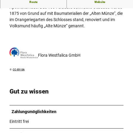
Hier befand sich im 17. Jahrhundert Rhedas erstes
Route
Website
Apothekerhaus. Das 1604 erbaute schmucke Gebäude wurde
1875 von Grund auf mit Baumaterialien der „Alten Münze“, die
im Orangeriegarten des Schlosses stand, renoviert und im
Volksmund häufig „Alte Münze“ genannt.
Flora Westfalica GmbH
©
CC-BY-SA
Gut zu wissen
Zahlungsmöglichkeiten
Eintritt frei