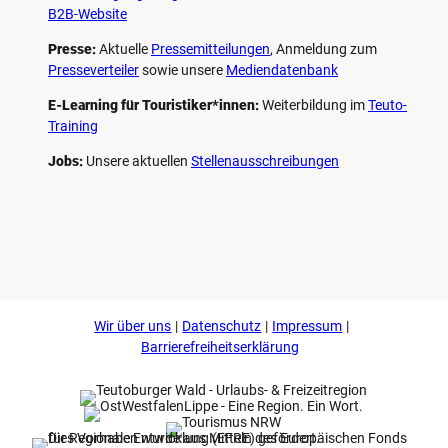
B2B-Website
Presse:
Aktuelle
Pressemitteilungen
, Anmeldung zum
Presseverteiler
sowie unsere
Mediendatenbank
E-Learning für Touristiker*innen:
Weiterbildung im
Teuto-
Training
Jobs:
Unsere aktuellen
Stellenausschreibungen
F
P
Y
I
a
i
o
n
c
n
u
s
e
t
t
t
b
e
u
a
o
r
b
g
Wir über uns
Datenschutz
Impressum
o
e
e
r
k
s
a
Barrierefreiheitserklärung
t
m