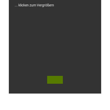
... klicken zum Vergrößern
V