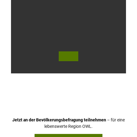
V
i
d
e
o
Jetzt an der Bevölkerungsbefragung teilnehmen
– für eine
a
© Teutoburger Wald Tourismus / P. Gawandtka
© T. Goedeck
lebenswerte Region OWL.
b