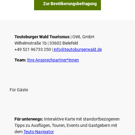
s
Zur Bevölkerungsbefragung
p
i
e
l
e
Teutoburger Wald Tourismus
| ­OWL GmbH
Wilhelmstraße 1b | ­33602 Bielefeld
n
+49 521 96733 250 |
­info@teutoburgerwald.de
Team:
Ihre Ansprechpartner*innen
Für Gäste
Für unterwegs:
Interaktive Karte mit standort­bezogenen
Tipps zu Ausflügen, Touren, Events und Gastgebern mit
dem
Teuto-Navigator