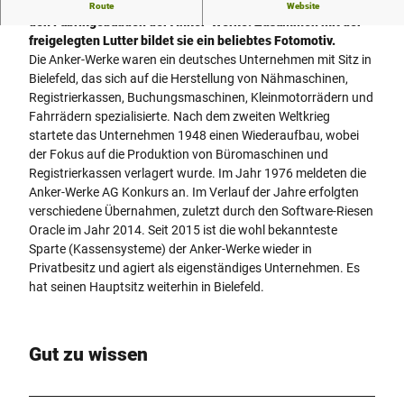
Die Anker-Brücke ist die ehemalige Verbindung zwischen
Route
Website
den Fabrikgebäuden der Anker-Werke. Zusammen mit der
freigelegten Lutter bildet sie ein beliebtes Fotomotiv.
Die Anker-Werke waren ein deutsches Unternehmen mit Sitz in
Bielefeld, das sich auf die Herstellung von Nähmaschinen,
Registrierkassen, Buchungsmaschinen, Kleinmotorrädern und
Fahrrädern spezialisierte. Nach dem zweiten Weltkrieg
startete das Unternehmen 1948 einen Wiederaufbau, wobei
der Fokus auf die Produktion von Büromaschinen und
Registrierkassen verlagert wurde. Im Jahr 1976 meldeten die
Anker-Werke AG Konkurs an. Im Verlauf der Jahre erfolgten
verschiedene Übernahmen, zuletzt durch den Software-Riesen
Oracle im Jahr 2014. Seit 2015 ist die wohl bekannteste
Sparte (Kassensysteme) der Anker-Werke wieder in
Privatbesitz und agiert als eigenständiges Unternehmen. Es
hat seinen Hauptsitz weiterhin in Bielefeld.
Gut zu wissen