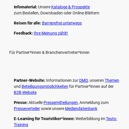
Infomaterial:
Unsere
Kataloge & Prospekte
zum Bestellen, Downloaden oder Online-Blättern
Reisen für alle:
Barrierefrei unterwegs
Feedback:
Ihre Meinung zählt!
Für Partner*innen & Branchenvertreter*innen
Partner-Website:
Informationen zur
DMO
, unseren ­
Themen
und
Beteiligungs­möglichkeiten
für Partner*innen auf der
B2B-Website
Presse:
Aktuelle
Pressemitteilungen
, Anmeldung zum
Presseverteiler
sowie unsere
Mediendatenbank
E-Learning für Touristiker*innen:
Weiterbildung im
Teuto-
Training