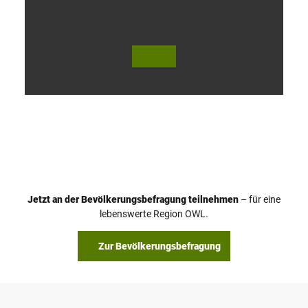
V
i
d
e
o
Jetzt an der Bevölkerungsbefragung teilnehmen
– für eine
a
© Teutoburger Wald Tourismus / P. Gawandtka
© T. Goedeck
lebenswerte Region OWL.
b
s
Zur Bevölkerungsbefragung
p
i
e
l