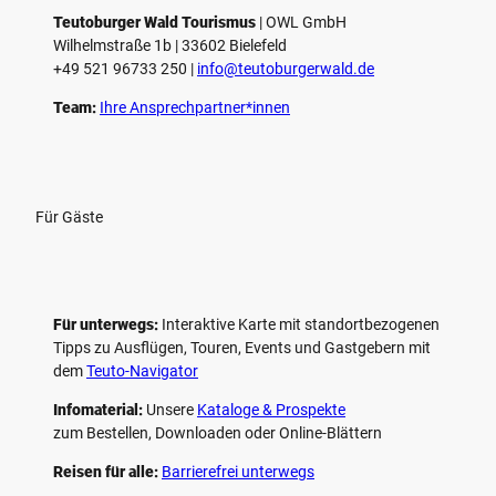
e
Teutoburger Wald Tourismus
| ­OWL GmbH
Wilhelmstraße 1b | ­33602 Bielefeld
n
+49 521 96733 250 |
­info@teutoburgerwald.de
Team:
Ihre Ansprechpartner*innen
Für Gäste
Für unterwegs:
Interaktive Karte mit standort­bezogenen
Tipps zu Ausflügen, Touren, Events und Gastgebern mit
dem
Teuto-Navigator
Infomaterial:
Unsere
Kataloge & Prospekte
zum Bestellen, Downloaden oder Online-Blättern
Reisen für alle:
Barrierefrei unterwegs