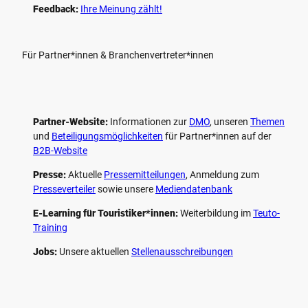
Feedback:
Ihre Meinung zählt!
Für Partner*innen & Branchenvertreter*innen
Partner-Website:
Informationen zur
DMO
, unseren ­
Themen
und
Beteiligungs­möglichkeiten
für Partner*innen auf der
B2B-Website
Presse:
Aktuelle
Pressemitteilungen
, Anmeldung zum
Presseverteiler
sowie unsere
Mediendatenbank
E-Learning für Touristiker*innen:
Weiterbildung im
Teuto-
Training
Jobs:
Unsere aktuellen
Stellenausschreibungen
F
P
Y
I