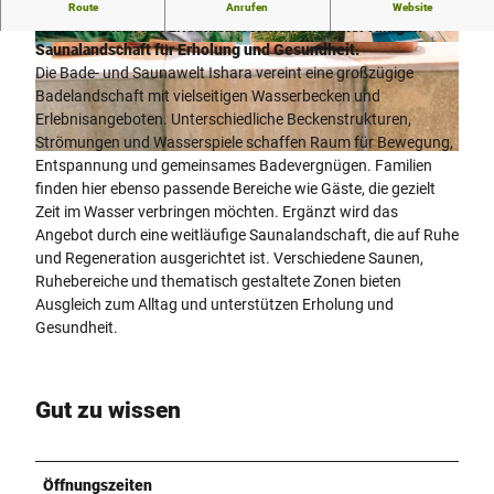
Die Bade- und Saunawelt Ishara verbindet vielfältige
Route
Anrufen
Website
Wasserbecken mit Erlebnisbereichen und einer ruhigen
Saunalandschaft für Erholung und Gesundheit.
© Bielefelder Bäder, Michael Adamski
© Bielefelder Bäder, Michael Adamski
Die Bade- und Saunawelt Ishara vereint eine großzügige
Badelandschaft mit vielseitigen Wasserbecken und
Erlebnisangeboten. Unterschiedliche Beckenstrukturen,
Strömungen und Wasserspiele schaffen Raum für Bewegung,
© Bielefelder Bäder, Michael Adamski
Entspannung und gemeinsames Badevergnügen. Familien
finden hier ebenso passende Bereiche wie Gäste, die gezielt
Zeit im Wasser verbringen möchten. Ergänzt wird das
Angebot durch eine weitläufige Saunalandschaft, die auf Ruhe
und Regeneration ausgerichtet ist. Verschiedene Saunen,
Ruhebereiche und thematisch gestaltete Zonen bieten
Ausgleich zum Alltag und unterstützen Erholung und
Gesundheit.
Gut zu wissen
Öffnungszeiten