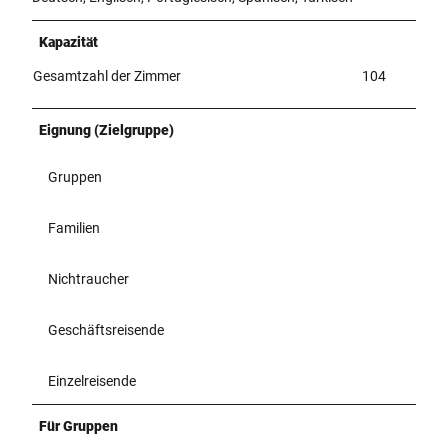
r
_
Kapazität
0
1
Gesamtzahl der Zimmer
104
_
0
Eignung (Zielgruppe)
Gruppen
Familien
Nichtraucher
Geschäftsreisende
Einzelreisende
Für Gruppen