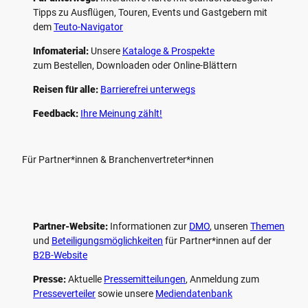
Tipps zu Ausflügen, Touren, Events und Gastgebern mit
dem
Teuto-Navigator
Infomaterial:
Unsere
Kataloge & Prospekte
zum Bestellen, Downloaden oder Online-Blättern
Reisen für alle:
Barrierefrei unterwegs
Feedback:
Ihre Meinung zählt!
Für Partner*innen & Branchenvertreter*innen
Partner-Website:
Informationen zur
DMO
, unseren ­
Themen
und
Beteiligungs­möglichkeiten
für Partner*innen auf der
B2B-Website
Presse:
Aktuelle
Pressemitteilungen
, Anmeldung zum
Presseverteiler
sowie unsere
Mediendatenbank