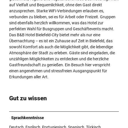
i
auf Vielfalt und Bequemlichkeit, ohne den Gast direkt
e
e
anzusprechen. Starke WiFi-Verbindungen erlauben es,
l
l
verbunden zu bleiben, sei es für Arbeit oder Freizeit. Gruppen
d
e
sind ebenfalls herzlich willkommen, was das Hotel zur
-
f
perfekten Wahl für Busgruppen und Geschäftevents macht.
c
e
Das B&B Hotel Bielefeld-City bietet mehr als nur eine
i
l
Übernachtung – es ist ein Zuhause auf Zeit in Bielefeld, das
t
d
sowohl Komfort als auch die Möglichkeit gibt, die lebendige
y
-
Atmosphäre der Stadt zu erleben. Gäste sind eingeladen, die
_
c
unzähligen Möglichkeiten zu entdecken und die herzliche
c
i
Gastfreundschaft zu genießen. Ein Besuch hier verspricht
a
t
einen angenehmen und stressfreien Ausgangspunkt für
r
y
Erkundungen aller Art.
p
_
a
e
r
x
k
Gut zu wissen
t
_
e
4
r
5
Sprachkenntnisse
i
_
o
0
Deutsch, Englisch, Portugiesisch, Spanisch, Türkisch