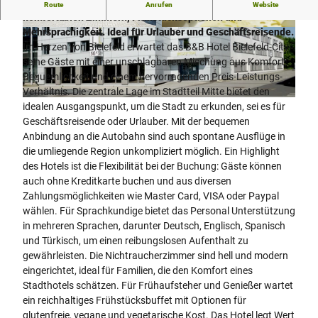
Das B&B Hotel Bielefeld-City bietet eine zentrale Lage mit
Route
Anrufen
Website
komfortablen Zimmern, Frühstücksoptionen und
Mehrsprachigkeit. Ideal für Urlauber und Geschäftsreisende.
B
© M.G.Schwellies, MANFRED G. SCHWELLIES
Im Herzen von Bielefeld erwartet das B&B Hotel Bielefeld-City
+
seine Gäste mit einer unschlagbaren Mischung aus Komfort,
B
Bequemlichkeit und einem hervorragenden Preis-Leistungs-
H
Verhältnis. Die zentrale Lage im Stadtteil Mitte bietet den
o
B
idealen Ausgangspunkt, um die Stadt zu erkunden, sei es für
t
+
Geschäftsreisende oder Urlauber. Mit der bequemen
e
B
Anbindung an die Autobahn sind auch spontane Ausflüge in
l
H
die umliegende Region unkompliziert möglich. Ein Highlight
-
o
des Hotels ist die Flexibilität bei der Buchung: Gäste können
3
t
auch ohne Kreditkarte buchen und aus diversen
3
e
Zahlungsmöglichkeiten wie Master Card, VISA oder Paypal
6
l
wählen. Für Sprachkundige bietet das Personal Unterstützung
1
-
in mehreren Sprachen, darunter Deutsch, Englisch, Spanisch
3
3
und Türkisch, um einen reibungslosen Aufenthalt zu
B
3
gewährleisten. Die Nichtraucherzimmer sind hell und modern
i
6
eingerichtet, ideal für Familien, die den Komfort eines
e
1
Stadthotels schätzen. Für Frühaufsteher und Genießer wartet
l
3
ein reichhaltiges Frühstücksbuffet mit Optionen für
e
B
glutenfreie, vegane und vegetarische Kost. Das Hotel legt Wert
f