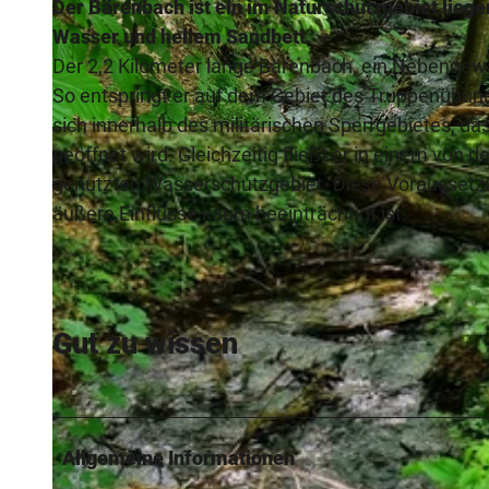
Der Bärenbach ist ein im Naturschutzgebiet lieg
Wasser und hellem Sandbett.
Der 2,2 Kilometer lange Bärenbach, ein Nebengewäs
So entspringt er auf dem Gebiet des Truppenübun
sich innerhalb des militärischen Sperrgebietes, d
© Teutoburger Wald_Stadt Schloß Holte-Stukenbrock |
CC-BY-SA
geöffnet wird. Gleichzeitig fließt er in einem von
genutzten Wasserschutzgebiet. Diese Voraussetzun
äußere Einflüsse kaum beeinträchtigt ist.
Gut zu wissen
Allgemeine Informationen