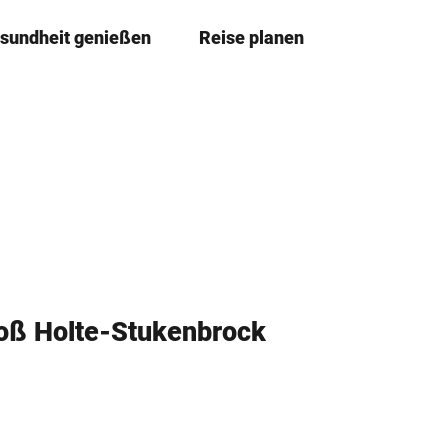
sundheit genießen
Reise planen
T
Merkze
Su
e
i
l
e
n
oß Holte-Stukenbrock