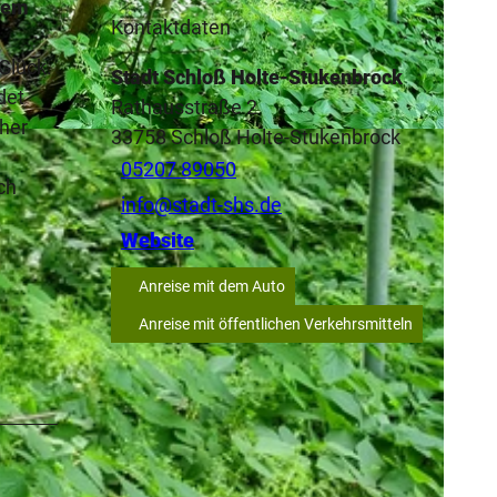
chem
Kontaktdaten
Glück.
Stadt Schloß Holte-Stukenbrock
det
Rathausstraße 2
cher
33758
Schloß Holte-Stukenbrock
CC-BY-SA
05207 89050
ch
info@stadt-shs.de
Website
Anreise mit dem Auto
Anreise mit öffentlichen Verkehrsmitteln