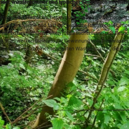
ender, wunderschöner und typischer Sennebach mit fla
sers des Furlbachs, hat mit seiner Lage gleich doppelt 
gsplatzes Senne und fast der gesamte Bachverlauf befin
as nur zu bestimmten Zeiten für Besucherinnen und Besu
© Teutoburger Wald_Stadt Schloß Holte-Stukenbrock |
 den Stadtwerken Bielefeld zur Gewinnung von Trinkwasser
gen führen zu einer sehr guten Wasserqualität, die dur