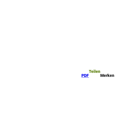
ttel
che
Teilen
PDF
Merken