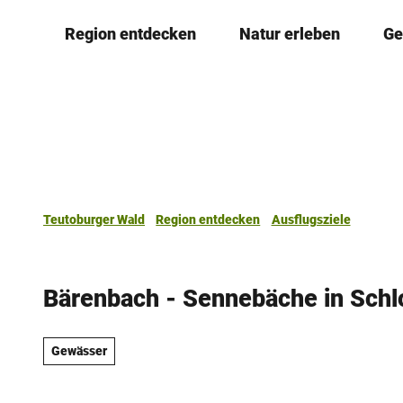
Z
Region entdecken
Natur erleben
Ge
u
m
I
n
h
a
l
t
Teutoburger Wald
Region entdecken
Ausflugsziele
Bärenbach - Sennebäche in Schl
Gewässer