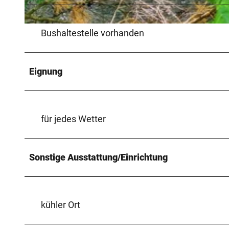
© Teutoburger Wald_Stadt Schloß Holte-Stukenbrock |
CC-BY-SA
Bushaltestelle vorhanden
Eignung
für jedes Wetter
Sonstige Ausstattung/Einrichtung
kühler Ort