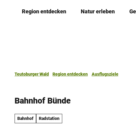
Z
Region entdecken
Natur erleben
Ge
u
m
I
n
h
a
l
t
Teutoburger Wald
Region entdecken
Ausflugsziele
Bahnhof Bünde
Bahnhof
Radstation