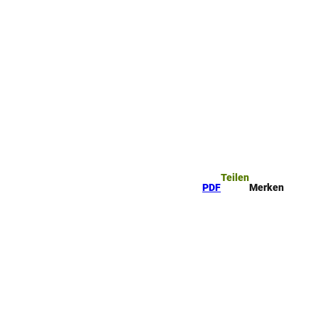
ttel
che
Teilen
PDF
Merken