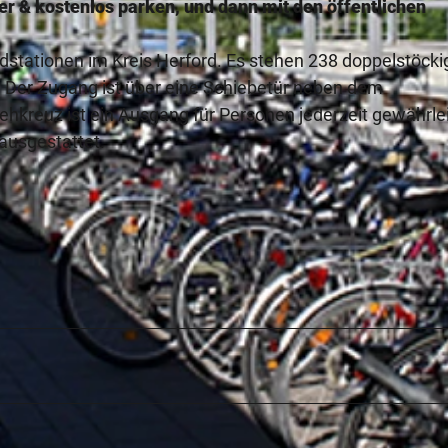
r & kostenlos parken, und dann mit den öffentlichen
dstationen im Kreis Herford. Es stehen 238 doppelstöcki
. Der Zugang ist über eine Schiebetür neben dem
ehkreuz ist ein Ausgang für Personen jederzeit gewährlei
ausgestattet.