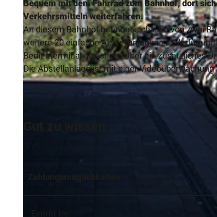
Bequem mit dem Fahrrad zum Bahnhof, dort siche
Verkehrsmitteln weiterfahren.
An diesem Bahnhof befindet sich eine von zwei Ra
weitere 20 einfache Abstellanlagen zur Verfügung
Bedienterminal gesichert. Über ein zusätzliches Dr
Die Abstellanlage ist mit einer Videoüberwachung 
Gut zu wissen
Zahlungsmöglichkeiten
Eintritt frei