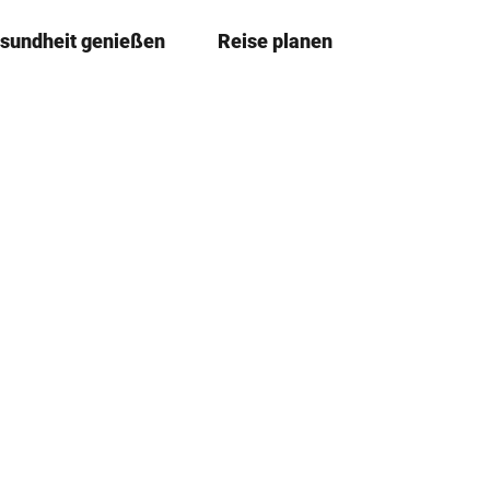
sundheit genießen
Reise planen
T
Merkze
Su
e
i
l
e
n