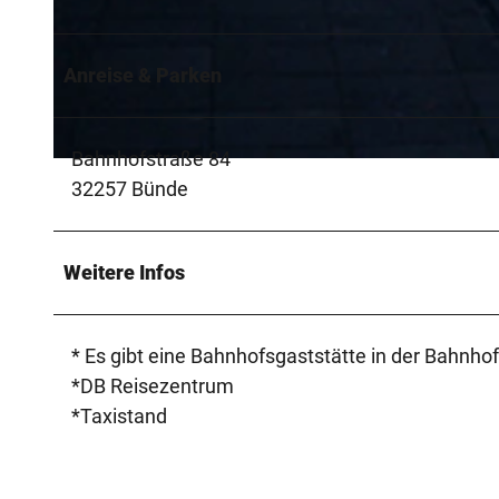
© Biologische Station Ravensberg |
CC-BY-SA
Anreise & Parken
Bahnhofstraße 84
© Biologische Station Ravensberg |
CC-BY-SA
32257 Bünde
Weitere Infos
* Es gibt eine Bahnhofsgaststätte in der Bahnh
*DB Reisezentrum
*Taxistand