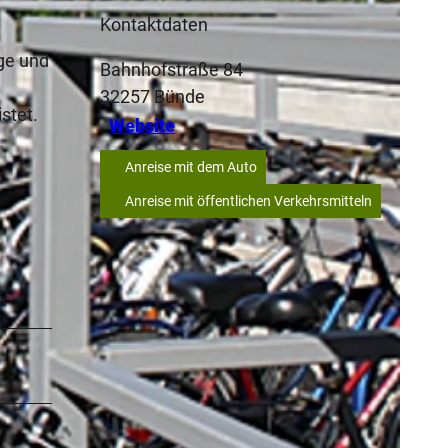
Kontaktdaten
ge und
Bahnhofstraße 84
32257
Bünde
stet.
Website
Anreise mit dem Auto
Anreise mit öffentlichen Verkehrsmitteln