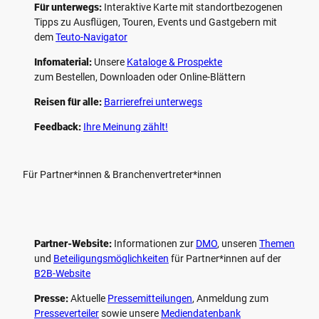
Für unterwegs:
Interaktive Karte mit standort­bezogenen
Tipps zu Ausflügen, Touren, Events und Gastgebern mit
dem
Teuto-Navigator
Infomaterial:
Unsere
Kataloge & Prospekte
zum Bestellen, Downloaden oder Online-Blättern
Reisen für alle:
Barrierefrei unterwegs
Feedback:
Ihre Meinung zählt!
Für Partner*innen & Branchenvertreter*innen
Partner-Website:
Informationen zur
DMO
, unseren ­
Themen
und
Beteiligungs­möglichkeiten
für Partner*innen auf der
B2B-Website
Presse:
Aktuelle
Pressemitteilungen
, Anmeldung zum
Presseverteiler
sowie unsere
Mediendatenbank