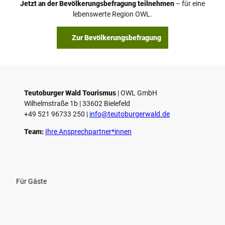
Jetzt an der Bevölkerungsbefragung teilnehmen
– für eine
a
© Teutoburger Wald Tourismus / P. Gawandtka
© T. Goedeck
lebenswerte Region OWL.
b
s
Zur Bevölkerungsbefragung
p
i
e
l
e
Teutoburger Wald Tourismus
| ­OWL GmbH
Wilhelmstraße 1b | ­33602 Bielefeld
n
+49 521 96733 250 |
­info@teutoburgerwald.de
Team:
Ihre Ansprechpartner*innen
Für Gäste