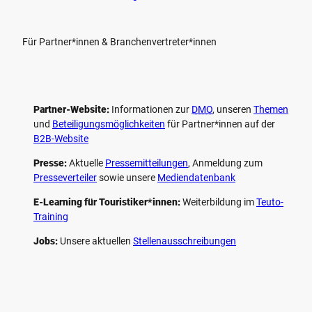
Für Partner*innen & Branchenvertreter*innen
Partner-Website:
Informationen zur
DMO
, unseren ­
Themen
und
Beteiligungs­möglichkeiten
für Partner*innen auf der
B2B-Website
Presse:
Aktuelle
Pressemitteilungen
, Anmeldung zum
Presseverteiler
sowie unsere
Mediendatenbank
E-Learning für Touristiker*innen:
Weiterbildung im
Teuto-
Training
Jobs:
Unsere aktuellen
Stellenausschreibungen
F
P
Y
I
a
i
o
n