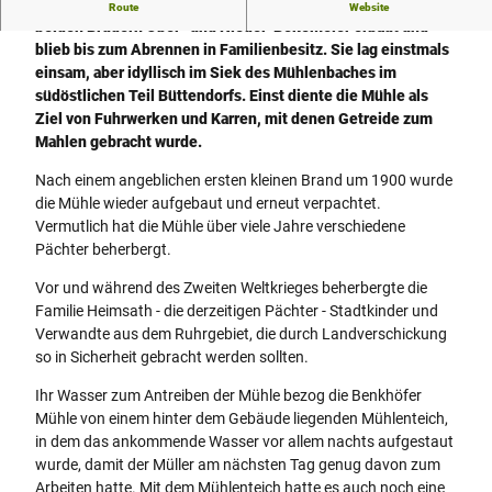
Die Benkhöfer Wassermühle wurde im Jahre 1878 von den
Route
Website
t
beiden Brüdern Ober- und Nieder-Bekemeier erbaut und
t
blieb bis zum Abrennen in Familienbesitz. Sie lag einstmals
e
einsam, aber idyllisch im Siek des Mühlenbaches im
n
südöstlichen Teil Büttendorfs. Einst diente die Mühle als
d
Ziel von Fuhrwerken und Karren, mit denen Getreide zum
o
Mahlen gebracht wurde.
r
f
Nach einem angeblichen ersten kleinen Brand um 1900 wurde
-
die Mühle wieder aufgebaut und erneut verpachtet.
b
Vermutlich hat die Mühle über viele Jahre verschiedene
e
Pächter beherbergt.
n
Vor und während des Zweiten Weltkrieges beherbergte die
k
Familie Heimsath - die derzeitigen Pächter - Stadtkinder und
h
Verwandte aus dem Ruhrgebiet, die durch Landverschickung
o
so in Sicherheit gebracht werden sollten.
f
e
Ihr Wasser zum Antreiben der Mühle bezog die Benkhöfer
r
Mühle von einem hinter dem Gebäude liegenden Mühlenteich,
-
in dem das ankommende Wasser vor allem nachts aufgestaut
m
wurde, damit der Müller am nächsten Tag genug davon zum
u
Arbeiten hatte. Mit dem Mühlenteich hatte es auch noch eine