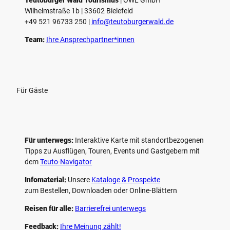
e
Wilhelmstraße 1b | ­33602 Bielefeld
n
+49 521 96733 250 |
­info@teutoburgerwald.de
Team:
Ihre Ansprechpartner*innen
Für Gäste
Für unterwegs:
Interaktive Karte mit standort­bezogenen
Tipps zu Ausflügen, Touren, Events und Gastgebern mit
dem
Teuto-Navigator
Infomaterial:
Unsere
Kataloge & Prospekte
zum Bestellen, Downloaden oder Online-Blättern
Reisen für alle:
Barrierefrei unterwegs
Feedback:
Ihre Meinung zählt!