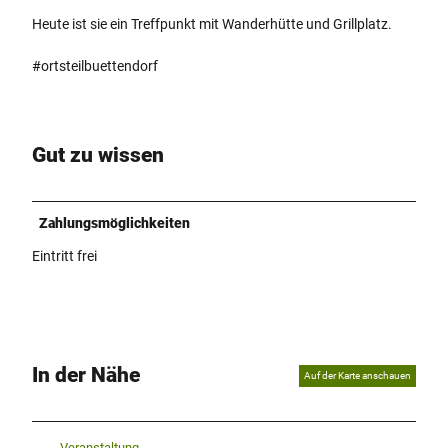
p
g
Heute ist sie ein Treffpunkt mit Wanderhütte und Grillplatz.
#ortsteilbuettendorf
Gut zu wissen
Zahlungsmöglichkeiten
Eintritt frei
In der Nähe
Auf der Karte anschauen
Veranstaltung