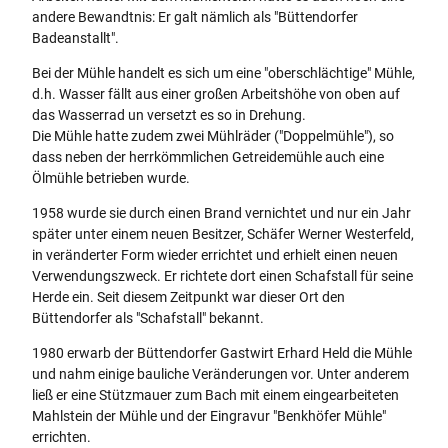
e
andere Bewandtnis: Er galt nämlich als "Büttendorfer
h
Badeanstallt".
l
e
Bei der Mühle handelt es sich um eine "oberschlächtige" Mühle,
-
d.h. Wasser fällt aus einer großen Arbeitshöhe von oben auf
a
das Wasserrad un versetzt es so in Drehung.
l
Die Mühle hatte zudem zwei Mühlräder ("Doppelmühle"), so
t
dass neben der herrkömmlichen Getreidemühle auch eine
e
Ölmühle betrieben wurde.
r
1958 wurde sie durch einen Brand vernichtet und nur ein Jahr
-
später unter einem neuen Besitzer, Schäfer Werner Westerfeld,
s
in veränderter Form wieder errichtet und erhielt einen neuen
t
Verwendungszweck. Er richtete dort einen Schafstall für seine
a
Herde ein. Seit diesem Zeitpunkt war dieser Ort den
n
Büttendorfer als "Schafstall" bekannt.
d
o
1980 erwarb der Büttendorfer Gastwirt Erhard Held die Mühle
r
und nahm einige bauliche Veränderungen vor. Unter anderem
t
ließ er eine Stützmauer zum Bach mit einem eingearbeiteten
.
Mahlstein der Mühle und der Eingravur "Benkhöfer Mühle"
j
errichten.