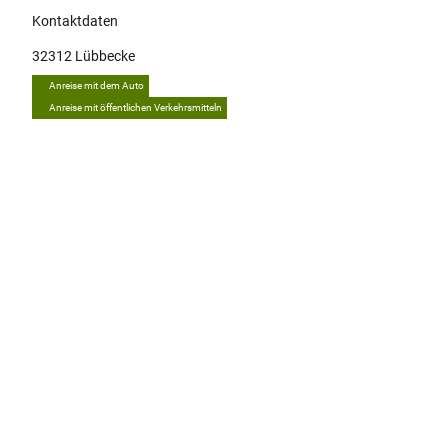
Kontaktdaten
32312
Lübbecke
Anreise mit dem Auto
Anreise mit öffentlichen Verkehrsmitteln
Tipp