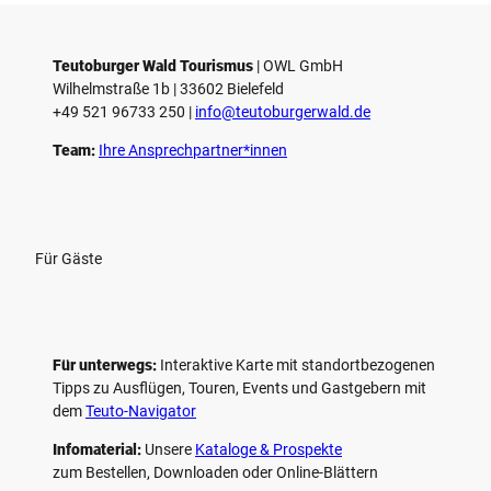
e
l
e
Teutoburger Wald Tourismus
| ­OWL GmbH
Wilhelmstraße 1b | ­33602 Bielefeld
n
+49 521 96733 250 |
­info@teutoburgerwald.de
Team:
Ihre Ansprechpartner*innen
Für Gäste
Für unterwegs:
Interaktive Karte mit standort­bezogenen
Tipps zu Ausflügen, Touren, Events und Gastgebern mit
dem
Teuto-Navigator
Infomaterial:
Unsere
Kataloge & Prospekte
zum Bestellen, Downloaden oder Online-Blättern