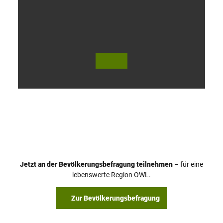
V
i
d
e
o
Jetzt an der Bevölkerungsbefragung teilnehmen
– für eine
a
© Teutoburger Wald Tourismus / P. Gawandtka
© T. Goedeck
lebenswerte Region OWL.
b
s
Zur Bevölkerungsbefragung
p
i