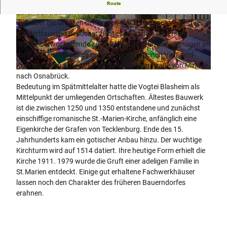
Das über 1000jährige Dorf westlich von Lübbecke hat sich
Route
durch den traditionsreichen "Blasheimer Markt" einen Namen
weit über die Grenzen der Region hinaus gemacht. Mehrere
©
CC-BY-SA
©
CC-BY-SA
hunderttausend Besucher zieht es alljährlich am ersten
Septemberwochenende zu Volksfest und Kirmesvergnügen an
die B 65. Die Ursprünge gehen zurück auf einen Vieh- und
Krammarkt im Jahr 1584 an der alten Heerstraße von Minden
© oliver krato |
CC-BY-SA
nach Osnabrück.
Bedeutung im Spätmittelalter hatte die Vogtei Blasheim als
Mittelpunkt der umliegenden Ortschaften. Ältestes Bauwerk
ist die zwischen 1250 und 1350 entstandene und zunächst
einschiffige romanische St.-Marien-Kirche, anfänglich eine
Eigenkirche der Grafen von Tecklenburg. Ende des 15.
Jahrhunderts kam ein gotischer Anbau hinzu. Der wuchtige
Kirchturm wird auf 1514 datiert. Ihre heutige Form erhielt die
Kirche 1911. 1979 wurde die Gruft einer adeligen Familie in
St.Marien entdeckt. Einige gut erhaltene Fachwerkhäuser
lassen noch den Charakter des früheren Bauerndorfes
erahnen.