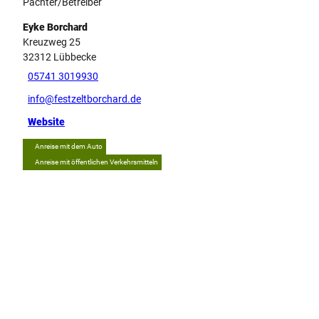
Pächter/Betreiber
Eyke Borchard
Kreuzweg 25
32312
Lübbecke
05741 3019930
info@festzeltborchard.de
Website
Anreise mit dem Auto
Anreise mit öffentlichen Verkehrsmitteln