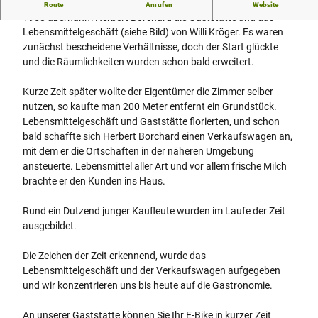
Willkommen im Gasthaus Eikeler Krug
Route
Anrufen
Website
1958 übernahm Herbert Borchard die Gaststätte und das
Lebensmittelgeschäft (siehe Bild) von Willi Kröger. Es waren
zunächst bescheidene Verhältnisse, doch der Start glückte
und die Räumlichkeiten wurden schon bald erweitert.
Kurze Zeit später wollte der Eigentümer die Zimmer selber
nutzen, so kaufte man 200 Meter entfernt ein Grundstück.
Lebensmittelgeschäft und Gaststätte florierten, und schon
bald schaffte sich Herbert Borchard einen Verkaufswagen an,
mit dem er die Ortschaften in der näheren Umgebung
ansteuerte. Lebensmittel aller Art und vor allem frische Milch
brachte er den Kunden ins Haus.
Rund ein Dutzend junger Kaufleute wurden im Laufe der Zeit
ausgebildet.
Die Zeichen der Zeit erkennend, wurde das
Lebensmittelgeschäft und der Verkaufswagen aufgegeben
und wir konzentrieren uns bis heute auf die Gastronomie.
An unserer Gaststätte können Sie Ihr E-Bike in kurzer Zeit