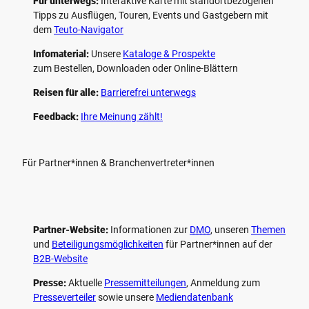
Für unterwegs:
Interaktive Karte mit standort­bezogenen
Tipps zu Ausflügen, Touren, Events und Gastgebern mit
dem
Teuto-Navigator
Infomaterial:
Unsere
Kataloge & Prospekte
zum Bestellen, Downloaden oder Online-Blättern
Reisen für alle:
Barrierefrei unterwegs
Feedback:
Ihre Meinung zählt!
Für Partner*innen & Branchenvertreter*innen
Partner-Website:
Informationen zur
DMO
, unseren ­
Themen
und
Beteiligungs­möglichkeiten
für Partner*innen auf der
B2B-Website
Presse:
Aktuelle
Pressemitteilungen
, Anmeldung zum
Presseverteiler
sowie unsere
Mediendatenbank