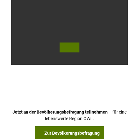
V
i
d
e
o
Jetzt an der Bevölkerungsbefragung teilnehmen
– für eine
a
© Teutoburger Wald Tourismus / P. Gawandtka
© T. Goedeck
lebenswerte Region OWL.
b
s
Zur Bevölkerungsbefragung
p