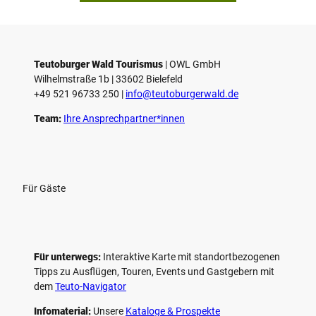
i
e
l
e
Teutoburger Wald Tourismus
| ­OWL GmbH
Wilhelmstraße 1b | ­33602 Bielefeld
n
+49 521 96733 250 |
­info@teutoburgerwald.de
Team:
Ihre Ansprechpartner*innen
Für Gäste
Für unterwegs:
Interaktive Karte mit standort­bezogenen
Tipps zu Ausflügen, Touren, Events und Gastgebern mit
dem
Teuto-Navigator
Infomaterial:
Unsere
Kataloge & Prospekte