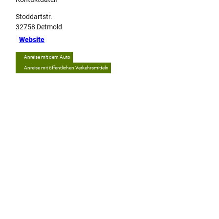
Stoddartstr.
32758
Detmold
Website
Anreise mit dem Auto
Anreise mit öffentlichen Verkehrsmitteln