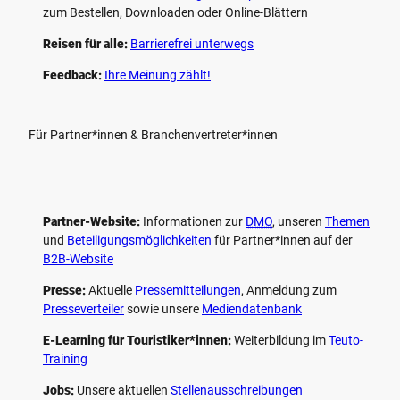
zum Bestellen, Downloaden oder Online-Blättern
Reisen für alle:
Barrierefrei unterwegs
Feedback:
Ihre Meinung zählt!
Für Partner*innen & Branchenvertreter*innen
Partner-Website:
Informationen zur
DMO
, unseren ­
Themen
und
Beteiligungs­möglichkeiten
für Partner*innen auf der
B2B-Website
Presse:
Aktuelle
Pressemitteilungen
, Anmeldung zum
Presseverteiler
sowie unsere
Mediendatenbank
E-Learning für Touristiker*innen:
Weiterbildung im
Teuto-
Training
Jobs:
Unsere aktuellen
Stellenausschreibungen